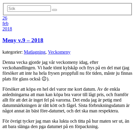
26
feb
2018
Meny v.9 – 2018
kategorier:
Matlagning
,
Veckomeny
Denna vecka gjorde jag vår veckomeny idag, efter
veckohandlingen. Vi hade tömt kylskåp och frys på en del mat (jag
försöker att inte ha hela frysen proppfull nu för tiden, måste ju finnas
plats för glass också 😉).
Försöker att köpa en hel del varor me kort datum. Av de enkla
anledningarna att man kan köpa bra varor till lågt pris, och framför
allt för att det är inget fel på varorna. Det enda jag är petig med
datummärkningen är rått kött och fågel. Sista förbrukningsdatum är
något annat än bäst före-datumet, och det ska man respektera.
För övrigt tycker jag man ska lukta och titta på hur maten ser ut, än
att bara slänga den pga datumet på en förpackning.