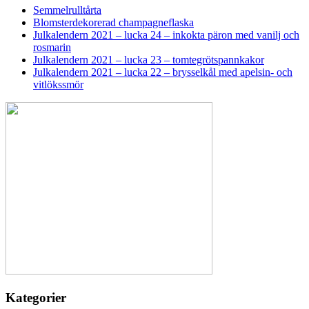
Semmelrulltårta
Blomsterdekorerad champagneflaska
Julkalendern 2021 – lucka 24 – inkokta päron med vanilj och
rosmarin
Julkalendern 2021 – lucka 23 – tomtegrötspannkakor
Julkalendern 2021 – lucka 22 – brysselkål med apelsin- och
vitlökssmör
Kategorier