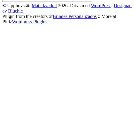
© Upphovsrätt
Mat i kvadrat
2026. Drivs med
WordPress
.
Designad
av Bluchic
Plugin from the creators of
Brindes Personalizados
:: More at
Plulz
Wordpress Plugins