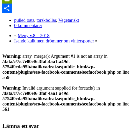
Link
PrintFriendly
Dela
pulled oats
,
torskbollar
,
Vegetariskt
0 kommentarer
«
Meny v.8 – 2018
Isande kallt men drömmer om vintersporter
»
Warning
: array_merge(): Argument #1 is not an array in
/data/c/7/c7e00ef6-3faf-4aa1-a49d-
5754f0cda95b/matikvadrat.se/public_html/wp-
content/plugins/seo-facebook-comments/seofacebook.php
on line
559
Warning
: Invalid argument supplied for foreach() in
/data/c/7/c7e00ef6-3faf-4aa1-a49d-
5754f0cda95b/matikvadrat.se/public_html/wp-
content/plugins/seo-facebook-comments/seofacebook.php
on line
561
Lämna ett svar