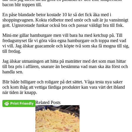
bacon blir toppen till.
En påse blandade betor kostade 10 kr så det fick åka med i
shoppingvagnen. Kokta rödbetor med smör och salt är ju vansinnigt
gott. Ugnsrostade funkar också bra och passar väldigt bra till fisk.
Mini-me gillar hamburgare men vill bara ha med ketchup på. Till
fredagsmyset får vi göra våra egna hamburgare och toppa med vad
vi vill. Jag älskar guacamole och köpte två som ska få mogna till sig,
till fredag.
Jag älskar utmaningen att hitta på maträtter med det som man hittar
till bra pris i affären, snarare än bestämma vad man ska äta först och
handla sen.
Blir både billigare och roligare på det sättet. Våga testa nya saker
och kom ihåg att vettiga färdiga produkter kan vara värt det ibland
när tiden är knapp.
Related Posts