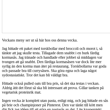
Veckans meny ser ut så här hos oss denna vecka.
Jag hittade ett paket med torskbollar med broccoli och morot i, så
tänkte att jag skulle testa. Tillagade dem snabbt i en burk färdig
kormasås. Jag tränade och handlade efter jobbet så middagen var
tvungen att gå snabbt. Den färdiga kormasåsen var dock lite mer
syrlig än den korma man äter på restaurang. Torskbollarna var goda
och passade bra till currysåsen. Ska göra egna och laga något
sydostasiatiskt. Tror det kan bli väldigt bra.
Hittade också pulled oats till bra pris, så det ska testas i veckan.
Aldrig ätit det förut så ska bli intressant att prova. Gillar tanken på
vegetarisk proteinrik mat.
Ingen vecka är komplett utan pasta, enligt mig, och jag hittade en sås
på brie och champinjoner på Pinterest. Den var tänkt till kött men
där fick jag idéen till att göra en pastasås av det. Lite knaperstekt