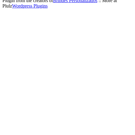
Plugin from the creators of
Brindes Personalizados
:: More at
Plulz
Wordpress Plugins