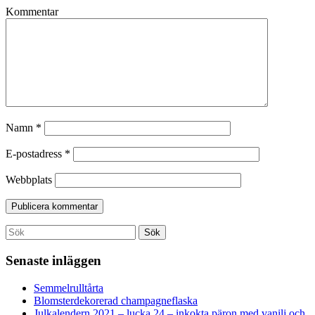
Kommentar
Namn
*
E-postadress
*
Webbplats
Search
Sök
for:
Senaste inläggen
Semmelrulltårta
Blomsterdekorerad champagneflaska
Julkalendern 2021 – lucka 24 – inkokta päron med vanilj och