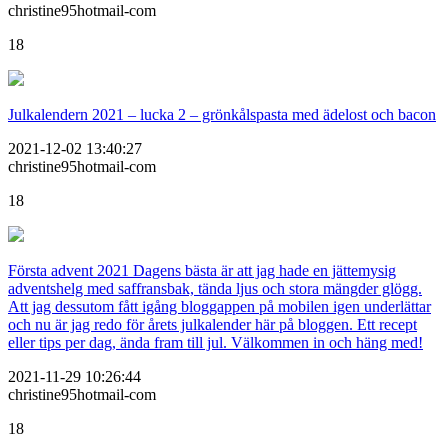
christine95hotmail-com
18
Julkalendern 2021 – lucka 2 – grönkålspasta med ädelost och bacon
2021-12-02 13:40:27
christine95hotmail-com
18
Första advent 2021 Dagens bästa är att jag hade en jättemysig
adventshelg med saffransbak, tända ljus och stora mängder glögg.
Att jag dessutom fått igång bloggappen på mobilen igen underlättar
och nu är jag redo för årets julkalender här på bloggen. Ett recept
eller tips per dag, ända fram till jul. Välkommen in och häng med!
2021-11-29 10:26:44
christine95hotmail-com
18