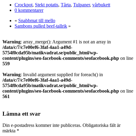
Dela
Crockpot
,
Stekt potatis
,
Tårta
,
Tulpaner
,
vårbukett
0 kommentarer
«
Snabbmat till mello
Sambons pulled beef-tallrik
»
Warning
: array_merge(): Argument #1 is not an array in
/data/c/7/c7e00ef6-3faf-4aa1-a49d-
5754f0cda95b/matikvadrat.se/public_html/wp-
content/plugins/seo-facebook-comments/seofacebook.php
on line
559
Warning
: Invalid argument supplied for foreach() in
/data/c/7/c7e00ef6-3faf-4aa1-a49d-
5754f0cda95b/matikvadrat.se/public_html/wp-
content/plugins/seo-facebook-comments/seofacebook.php
on line
561
Lämna ett svar
Din e-postadress kommer inte publiceras.
Obligatoriska fält är
märkta
*