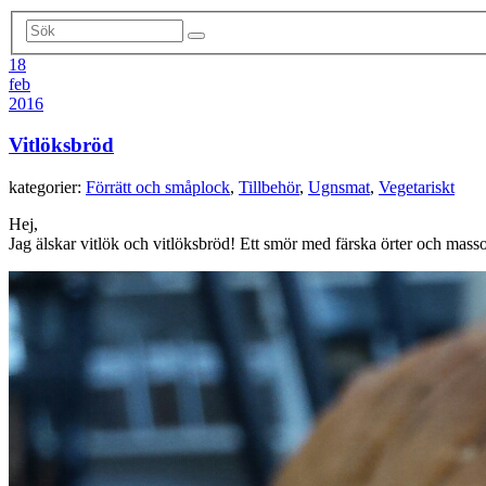
18
feb
2016
Vitlöksbröd
kategorier:
Förrätt och småplock
,
Tillbehör
,
Ugnsmat
,
Vegetariskt
Hej,
Jag älskar vitlök och vitlöksbröd! Ett smör med färska örter och massor