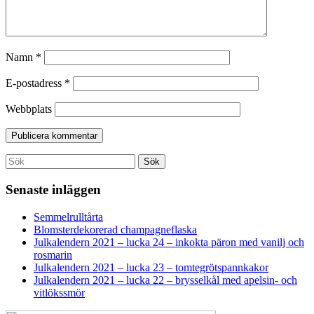
Namn
*
E-postadress
*
Webbplats
Search
Sök
for:
Senaste inläggen
Semmelrulltårta
Blomsterdekorerad champagneflaska
Julkalendern 2021 – lucka 24 – inkokta päron med vanilj och
rosmarin
Julkalendern 2021 – lucka 23 – tomtegrötspannkakor
Julkalendern 2021 – lucka 22 – brysselkål med apelsin- och
vitlökssmör