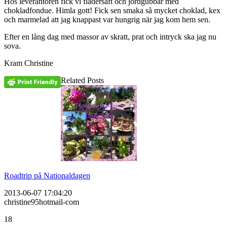
Hos leverantören fick vi flädersaft och jordgubbar med
chokladfondue. Himla gott! Fick sen smaka så mycket choklad, kex
och marmelad att jag knappast var hungrig när jag kom hem sen.
Efter en lång dag med massor av skratt, prat och intryck ska jag nu
sova.
Kram Christine
Related Posts
Roadtrip på Nationaldagen
2013-06-07 17:04:20
christine95hotmail-com
18