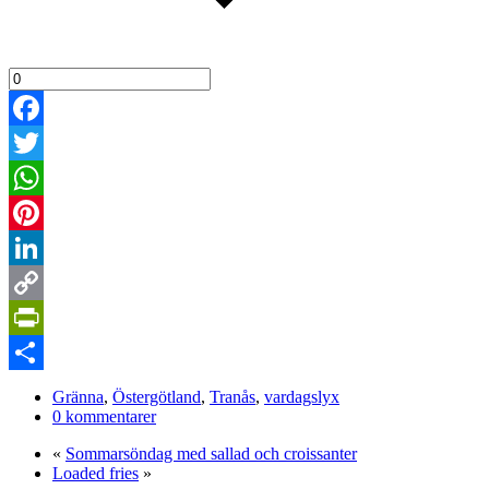
Facebook
Twitter
WhatsApp
Pinterest
LinkedIn
Copy
Link
PrintFriendly
Dela
Gränna
,
Östergötland
,
Tranås
,
vardagslyx
0 kommentarer
«
Sommarsöndag med sallad och croissanter
Loaded fries
»