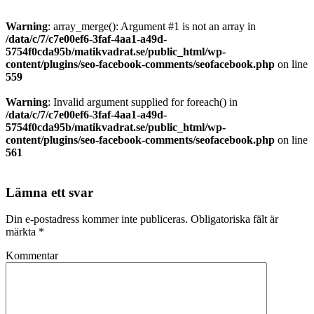
Warning
: array_merge(): Argument #1 is not an array in
/data/c/7/c7e00ef6-3faf-4aa1-a49d-
5754f0cda95b/matikvadrat.se/public_html/wp-
content/plugins/seo-facebook-comments/seofacebook.php
on line
559
Warning
: Invalid argument supplied for foreach() in
/data/c/7/c7e00ef6-3faf-4aa1-a49d-
5754f0cda95b/matikvadrat.se/public_html/wp-
content/plugins/seo-facebook-comments/seofacebook.php
on line
561
Lämna ett svar
Din e-postadress kommer inte publiceras.
Obligatoriska fält är
märkta
*
Kommentar