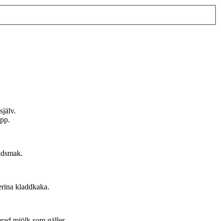
själv.
pp.
adsmak.
erina kladdkaka.
rad mjölk som gäller.