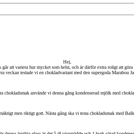
Hej,
 går att variera hur mycket som helst, och är därför extra roligt att göra 
rra veckan testade vi en chokladvariant med den supergoda Marabou Ja
tra chokladsmak använde vi denna gång kondenserad mjölk med chokl
 mäktigt men riktigt gott. Nästa gång ska vi testa chokladsmak med Ball
ör denna äggfria glass är det 5 dl vispgrädde och 1 burk sötad kondense