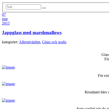
07
mar
2015
Jappglass med marshmallows
kategorier:
Allergivänligt
,
Glass och godis
Glass
Fö
För ex
Resultatet blev
Som vanligt när du g