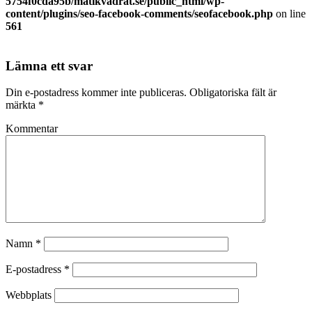
5754f0cda95b/matikvadrat.se/public_html/wp-
content/plugins/seo-facebook-comments/seofacebook.php
on line
561
Lämna ett svar
Din e-postadress kommer inte publiceras.
Obligatoriska fält är
märkta
*
Kommentar
Namn
*
E-postadress
*
Webbplats