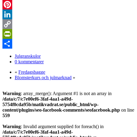
WhatsApp
Pinterest
LinkedIn
Copy
Link
PrintFriendly
Dela
Julgranskulor
0 kommentarer
«
Fredagsbagge
Blomsterkurs och julmarknad
»
Warning
: array_merge(): Argument #1 is not an array in
/data/c/7/c7e00ef6-3faf-4aa1-a49d-
5754f0cda95b/matikvadrat.se/public_html/wp-
content/plugins/seo-facebook-comments/seofacebook.php
on line
559
Warning
: Invalid argument supplied for foreach() in
/data/c/7/c7e00ef6-3faf-4aa1-a49d-