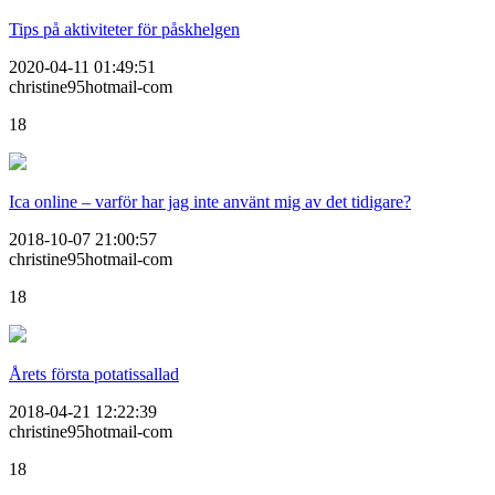
Tips på aktiviteter för påskhelgen
2020-04-11 01:49:51
christine95hotmail-com
18
Ica online – varför har jag inte använt mig av det tidigare?
2018-10-07 21:00:57
christine95hotmail-com
18
Årets första potatissallad
2018-04-21 12:22:39
christine95hotmail-com
18