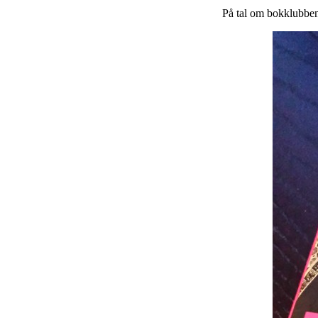
På tal om bokklubben 