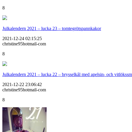
8
Julkalendern 2021 – lucka 23 – tomtegrötspannkakor
2021-12-24 02:15:25
christine95hotmail-com
8
Julkalendern 2021 – lucka 22 – brysselkål med apelsin- och vitlökss
2021-12-22 23:06:42
christine95hotmail-com
8