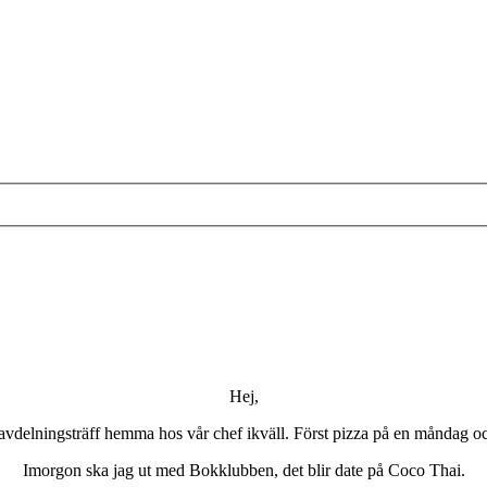
Hej,
e avdelningsträff hemma hos vår chef ikväll. Först pizza på en måndag 
Imorgon ska jag ut med Bokklubben, det blir date på Coco Thai.