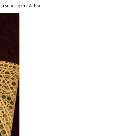
h som jag tror är bra.