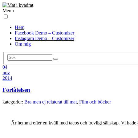
Menu
Hem
Facebook Demo – Customizer
Instagram Demo – Customizer
Om mig
04
nov
2014
Förlåtelsen
kategorier:
Bra men ej relaterat till mat
,
Film och böcker
Är hemma efter en kväll med tacos och trevligt sällskap. Vi had