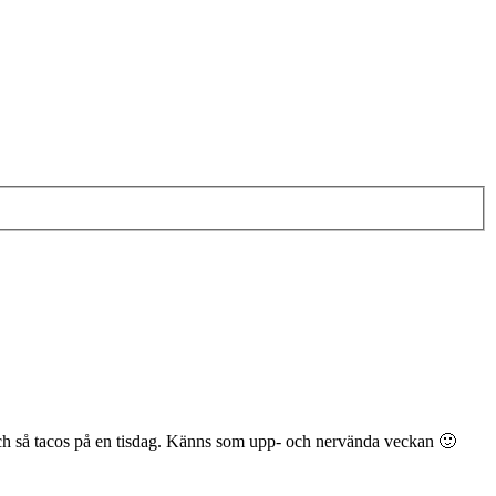
och så tacos på en tisdag. Känns som upp- och nervända veckan 🙂