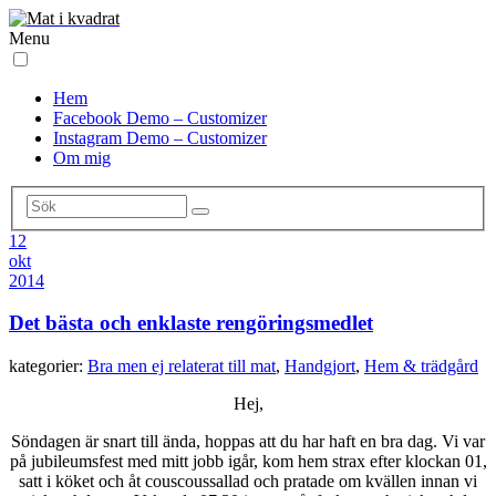
Menu
Hem
Facebook Demo – Customizer
Instagram Demo – Customizer
Om mig
12
okt
2014
Det bästa och enklaste rengöringsmedlet
kategorier:
Bra men ej relaterat till mat
,
Handgjort
,
Hem & trädgård
Hej,
Söndagen är snart till ända, hoppas att du har haft en bra dag. Vi var
på jubileumsfest med mitt jobb igår, kom hem strax efter klockan 01,
satt i köket och åt couscoussallad och pratade om kvällen innan vi