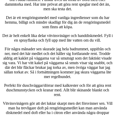
dammtorka med. Har inte prövat att göra rent speglar med det än,
men ska testa det.
Det är ett rengöringsmedel med vanliga ingredienser som du har
hemma, billigt och mindre skadligt för dig än de rengöringsmedel
som finns att köpa.
Det är helt enkelt lika delar vitvinsvinäger och handdiskmedel. Fyll i
en sprayflaska och fyll upp med lite vatten om du vill.
För några månader sen skurade jag hela badrummet, uppifrån och
ner, med det här medlet och det håller sig fortfarande rent. Trodde
aldrig att kaklet på väggarna var så smutsigt som det faktiskt visade
sig vara. Vi har vitt kakel på väggarna så smuts visar sig snabbt, och
där det blir fläckar brukar jag torka av, men övriga väggar har jag
sällan torkat av. Så i fortsättningen kommer jag skura väggarna lite
mer regelbundet.
Perfekt för duschväggar/dörrar med kalkrester och för att göra rent
duschmunstycken och kranar med. Allt blir skinande blankt och
rent.
Vitvinsvinägern gör att det luktar skarpt men det försvinner sen. Vill
man ha trevligare doft på rengöringsmedlet kan man använda
diskmedel med doft eller ha i citron eller använda några droppar