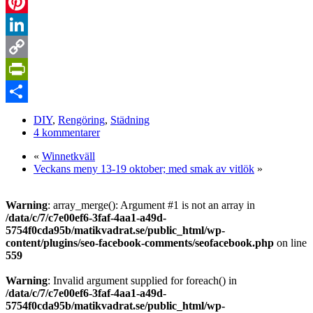
WhatsApp
Pinterest
LinkedIn
Copy
Link
PrintFriendly
Dela
DIY
,
Rengöring
,
Städning
4 kommentarer
«
Winnetkväll
Veckans meny 13-19 oktober; med smak av vitlök
»
Warning
: array_merge(): Argument #1 is not an array in
/data/c/7/c7e00ef6-3faf-4aa1-a49d-
5754f0cda95b/matikvadrat.se/public_html/wp-
content/plugins/seo-facebook-comments/seofacebook.php
on line
559
Warning
: Invalid argument supplied for foreach() in
/data/c/7/c7e00ef6-3faf-4aa1-a49d-
5754f0cda95b/matikvadrat.se/public_html/wp-