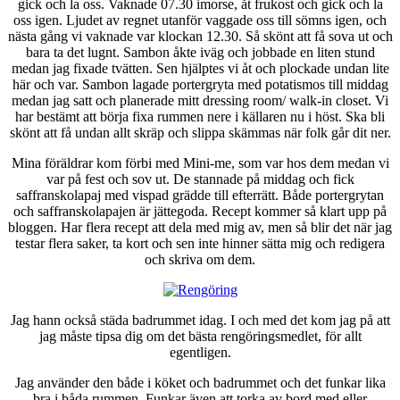
gick och la oss. Vaknade 07.30 imorse, åt frukost och gick och la
oss igen. Ljudet av regnet utanför vaggade oss till sömns igen, och
nästa gång vi vaknade var klockan 12.30. Så skönt att få sova ut och
bara ta det lugnt. Sambon åkte iväg och jobbade en liten stund
medan jag fixade tvätten. Sen hjälptes vi åt och plockade undan lite
här och var. Sambon lagade portergryta med potatismos till middag
medan jag satt och planerade mitt dressing room/ walk-in closet. Vi
har bestämt att börja fixa rummen nere i källaren nu i höst. Ska bli
skönt att få undan allt skräp och slippa skämmas när folk går dit ner.
Mina föräldrar kom förbi med Mini-me, som var hos dem medan vi
var på fest och sov ut. De stannade på middag och fick
saffranskolapaj med vispad grädde till efterrätt. Både portergrytan
och saffranskolapajen är jättegoda. Recept kommer så klart upp på
bloggen. Har flera recept att dela med mig av, men så blir det när jag
testar flera saker, ta kort och sen inte hinner sätta mig och redigera
och skriva om dem.
Jag hann också städa badrummet idag. I och med det kom jag på att
jag måste tipsa dig om det bästa rengöringsmedlet, för allt
egentligen.
Jag använder den både i köket och badrummet och det funkar lika
bra i båda rummen. Funkar även att torka av bord med eller