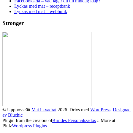
Facebooksida – vad lagar du till middag idag?
Lyckas med mat – receptbank
Lyckas med mat – webbutik
Stronger
© Upphovsrätt
Mat i kvadrat
2026. Drivs med
WordPress
.
Designad
av Bluchic
Plugin from the creators of
Brindes Personalizados
:: More at
Plulz
Wordpress Plugins