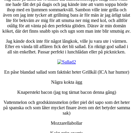
me hade fått det på dagis och jag kände inte att varm soppa hörde
ihop med en ljummen sommarkväll. Sambon ville inte grilla och
även om jag inte tycker att grillning bara är för män är jag ärligt talat
lite för bekväm av mig för att smutsa ner mig med kol, och alltför
otålig för att vänta på den perfekta glöden. Därav är min domän
köket, där det finns snabb spis och ugn som man inte blir smutsig av.
Jag kände dock inte för något långkok, ville ju vara ute i värmen.
Efter en vända till affären fick det bli sallad. En riktigt god sallad i
all sin enkelhet. Passar perfekt i lunchlådan eller på picknicken.
En påse blandad sallad som faktiskt heter Grillkål (ICA har humor)
Några kokta ägg
Knaperstekt bacon (jag tog tärnat bacon denna gång)
Vattenmelon och grodskinnsmelon (eller piel del sapo som det heter
på spanska och som låter mycket finare även om det betyder samma
sak)
Mozzarellabollar