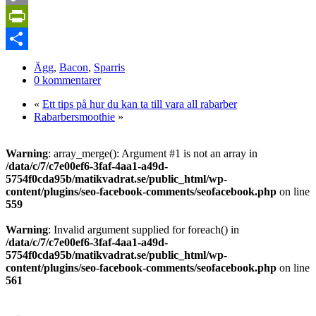
Copy
Link
PrintFriendly
Dela
Ägg
,
Bacon
,
Sparris
0 kommentarer
«
Ett tips på hur du kan ta till vara all rabarber
Rabarbersmoothie
»
Warning
: array_merge(): Argument #1 is not an array in
/data/c/7/c7e00ef6-3faf-4aa1-a49d-
5754f0cda95b/matikvadrat.se/public_html/wp-
content/plugins/seo-facebook-comments/seofacebook.php
on line
559
Warning
: Invalid argument supplied for foreach() in
/data/c/7/c7e00ef6-3faf-4aa1-a49d-
5754f0cda95b/matikvadrat.se/public_html/wp-
content/plugins/seo-facebook-comments/seofacebook.php
on line
561