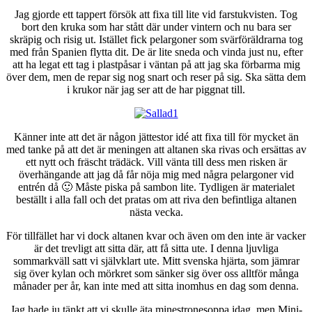
Jag gjorde ett tappert försök att fixa till lite vid farstukvisten. Tog
bort den kruka som har stått där under vintern och nu bara ser
skräpig och risig ut. Istället fick pelargoner som svärföräldrarna tog
med från Spanien flytta dit. De är lite sneda och vinda just nu, efter
att ha legat ett tag i plastpåsar i väntan på att jag ska förbarma mig
över dem, men de repar sig nog snart och reser på sig. Ska sätta dem
i krukor när jag ser att de har piggnat till.
Känner inte att det är någon jättestor idé att fixa till för mycket än
med tanke på att det är meningen att altanen ska rivas och ersättas av
ett nytt och fräscht trädäck. Vill vänta till dess men risken är
överhängande att jag då får nöja mig med några pelargoner vid
entrén då 🙂 Måste piska på sambon lite. Tydligen är materialet
beställt i alla fall och det pratas om att riva den befintliga altanen
nästa vecka.
För tillfället har vi dock altanen kvar och även om den inte är vacker
är det trevligt att sitta där, att få sitta ute. I denna ljuvliga
sommarkväll satt vi självklart ute. Mitt svenska hjärta, som jämrar
sig över kylan och mörkret som sänker sig över oss alltför många
månader per år, kan inte med att sitta inomhus en dag som denna.
Jag hade ju tänkt att vi skulle äta minestronesoppa idag, men Mini-