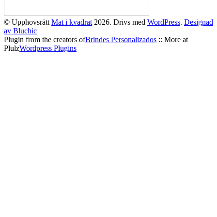
© Upphovsrätt
Mat i kvadrat
2026. Drivs med
WordPress
.
Designad
av Bluchic
Plugin from the creators of
Brindes Personalizados
:: More at
Plulz
Wordpress Plugins