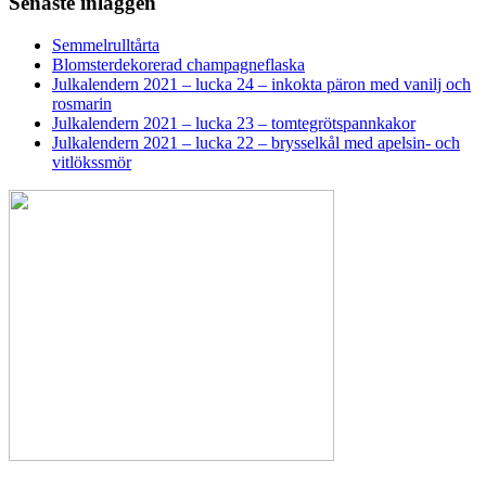
Senaste inläggen
Semmelrulltårta
Blomsterdekorerad champagneflaska
Julkalendern 2021 – lucka 24 – inkokta päron med vanilj och
rosmarin
Julkalendern 2021 – lucka 23 – tomtegrötspannkakor
Julkalendern 2021 – lucka 22 – brysselkål med apelsin- och
vitlökssmör