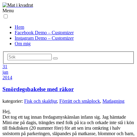
Menu
Hem
Facebook Demo – Customizer
Instagram Demo – Customizer
Om mig
31
jan
2014
Smördegsbakelse med räkor
kategorier:
Fisk och skaldjur
,
Förrätt och småplock
,
Matlagning
Hej,
Det tog ett tag innan fredagsmyskänslan infann sig. Jag hämtade
Mini-me på dagis, trängdes med folk på ica och orkade inte stå i kön
till fiskdisken (20 nummer före) för att sen irra omkring i halv
snöstorm på parkeringen, släpandes på matkasse, blommor och barn,