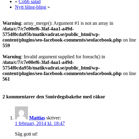
«
Cobb salad
Nytt bling-bling
»
Warning
: array_merge(): Argument #1 is not an array in
/data/c/7/c7e00ef6-3faf-4aa1-a49d-
5754f0cda95b/matikvadrat.se/public_html/wp-
content/plugins/seo-facebook-comments/seofacebook.php
on line
559
Warning
: Invalid argument supplied for foreach() in
/data/c/7/c7e00ef6-3faf-4aa1-a49d-
5754f0cda95b/matikvadrat.se/public_html/wp-
content/plugins/seo-facebook-comments/seofacebook.php
on line
561
2 kommentarer den Smördegsbakelse med räkor
Mattias
skriver:
1 februari, 2014 kl. 18:47
Såg gott ut!