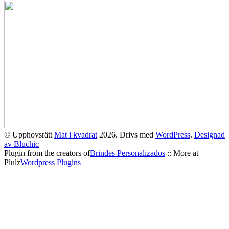
© Upphovsrätt
Mat i kvadrat
2026. Drivs med
WordPress
.
Designad
av Bluchic
Plugin from the creators of
Brindes Personalizados
:: More at
Plulz
Wordpress Plugins