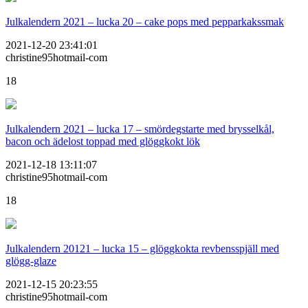
Julkalendern 2021 – lucka 20 – cake pops med pepparkakssmak
2021-12-20 23:41:01
christine95hotmail-com
18
Julkalendern 2021 – lucka 17 – smördegstarte med brysselkål,
bacon och ädelost toppad med glöggkokt lök
2021-12-18 13:11:07
christine95hotmail-com
18
Julkalendern 20121 – lucka 15 – glöggkokta revbensspjäll med
glögg-glaze
2021-12-15 20:23:55
christine95hotmail-com