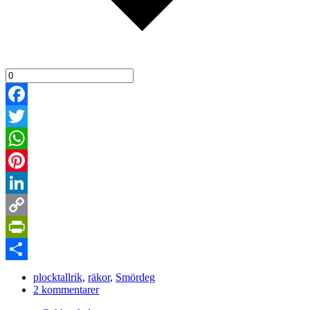
Facebook
Twitter
WhatsApp
Pinterest
LinkedIn
Copy
Link
PrintFriendly
Dela
plocktallrik
,
räkor
,
Smördeg
2 kommentarer