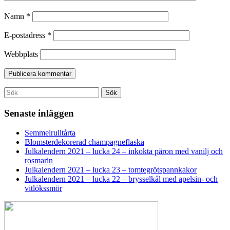
Namn
*
E-postadress
*
Webbplats
Search
Sök
for:
Senaste inläggen
Semmelrulltårta
Blomsterdekorerad champagneflaska
Julkalendern 2021 – lucka 24 – inkokta päron med vanilj och
rosmarin
Julkalendern 2021 – lucka 23 – tomtegrötspannkakor
Julkalendern 2021 – lucka 22 – brysselkål med apelsin- och
vitlökssmör