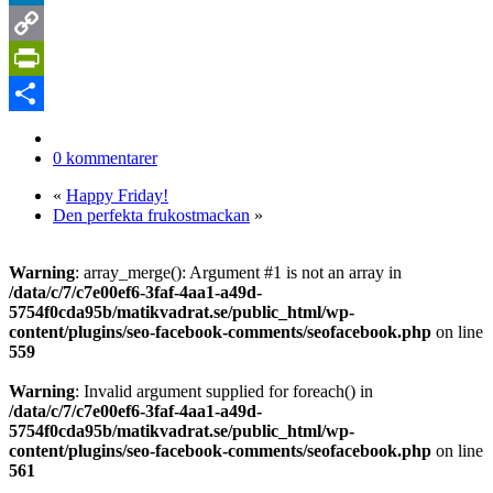
LinkedIn
Copy
Link
PrintFriendly
Dela
0 kommentarer
«
Happy Friday!
Den perfekta frukostmackan
»
Warning
: array_merge(): Argument #1 is not an array in
/data/c/7/c7e00ef6-3faf-4aa1-a49d-
5754f0cda95b/matikvadrat.se/public_html/wp-
content/plugins/seo-facebook-comments/seofacebook.php
on line
559
Warning
: Invalid argument supplied for foreach() in
/data/c/7/c7e00ef6-3faf-4aa1-a49d-
5754f0cda95b/matikvadrat.se/public_html/wp-
content/plugins/seo-facebook-comments/seofacebook.php
on line
561