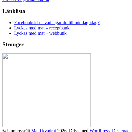
Länklista
Facebooksida – vad lagar du till middag idag?
Lyckas med mat – receptbank
Lyckas med mat – webbutik
Stronger
© Upphovsrätt
Mat i kvadrat
2026. Drivs med
WordPress
.
Designad