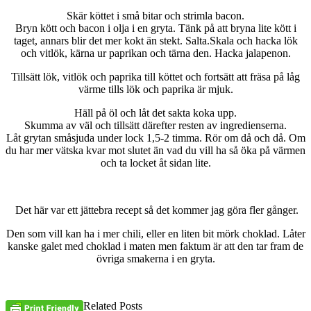
Skär köttet i små bitar och strimla bacon.
Bryn kött och bacon i olja i en gryta. Tänk på att bryna lite kött i
taget, annars blir det mer kokt än stekt. Salta.Skala och hacka lök
och vitlök, kärna ur paprikan och tärna den. Hacka jalapenon.
Tillsätt lök, vitlök och paprika till köttet och fortsätt att fräsa på låg
värme tills lök och paprika är mjuk.
Häll på öl och låt det sakta koka upp.
Skumma av väl och tillsätt därefter resten av ingredienserna.
Låt grytan småsjuda under lock 1,5-2 timma. Rör om då och då. Om
du har mer vätska kvar mot slutet än vad du vill ha så öka på värmen
och ta locket åt sidan lite.
Det här var ett jättebra recept så det kommer jag göra fler gånger.
Den som vill kan ha i mer chili, eller en liten bit mörk choklad. Låter
kanske galet med choklad i maten men faktum är att den tar fram de
övriga smakerna i en gryta.
Related Posts