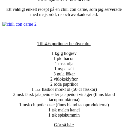
Ett väldigt enkelt recept på en chili con carne, som jag serverade
med majsbröd, ris och avokadosallad.
Till 4-6 portioner behöver du:
1 kg g högrev
1 pkt bacon
1 msk olja
1 nypa salt
3 gula lökar
2 vitlöksklyftor
2 röda paprikor
1 1/2 flaskor mörkt öl (50 cl-flaskor)
2 msk färsk jalapeño eller jalapeño i vinäger (finns bland
tacoprodukterna)
1 msk chipotlepaste (finns bland tacoprodukterna)
1 tsk malen kanel
1 tsk spiskummin
Gör så här: