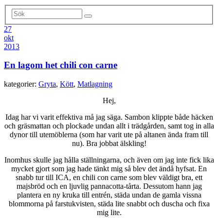
27
okt
2013
En lagom het chili con carne
kategorier:
Gryta
,
Kött
,
Matlagning
Hej,
Idag har vi varit effektiva må jag säga. Sambon klippte både häcken
och gräsmattan och plockade undan allt i trädgården, samt tog in alla
dynor till utemöblerna (som har varit ute på altanen ända fram till
nu). Bra jobbat älskling!
Inomhus skulle jag hålla ställningarna, och även om jag inte fick lika
mycket gjort som jag hade tänkt mig så blev det ändå hyfsat. En
snabb tur till ICA, en chili con carne som blev väldigt bra, ett
majsbröd och en ljuvlig pannacotta-tårta. Dessutom hann jag
plantera en ny kruka till entrén, städa undan de gamla vissna
blommorna på farstukvisten, städa lite snabbt och duscha och fixa
mig lite.