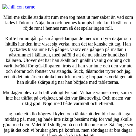
Mini-me skulle städa sitt rum men tog mest ut mer saker än vad som
lades i lådorna. Nåja, hon och hennes kompis hade kul i kväll och
röjde runt i hennes rum så det spelar ingen roll.
Ruffe har nu gått på sin ångestdämpande medicin i fyra dagar och
hittills har den inte visat sig verka, men det tar kanske ett tag. Han
lyckades kissa inne två gånger, varav ena gången på mattan i
gästrummet i källaren, med påföljd att de nu stinker hundkiss i
källaren. Utöver det har han skällt och gnällt i vanlig ordning och
varit livrädd för gräsklipparen, trots att han var inne och den var ute
och dörrar och fönster var stängda. Suck, tålamodet tryter och jag
vet att det inte är en mirakelmedicin men jag hoppades verkligen att
han skulle skärpa sig när han började med tabletterna.
Middagen blev i alla fall väldigt lyckad. Vi hade vänner över, som vi
inte har träffat på evigheter, så det var jättetrevligt. Och maten var
riktig god. Nöjd med både varmrätt och efterrätt.
Jag hade ett kilo högrev i kylen och tänkte att den blir bra att laga
middag på, men jag hade inte riktigt bestämt mig för vad jag skulle
göra med den. Valet föll slutligen på en chili con carne. Så länge sen
jag åt det och vi brukar göra på köttfärs, men söndagar är bra dagar
för långkok så så fick det bli.