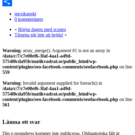
Link
PrintFriendly
Dela
mexikanskt
0 kommentarer
«
Börjar dagen med scones
Tårarna går inte att hejda!
»
Warning
: array_merge(): Argument #1 is not an array in
/data/c/7/c7e00ef6-3faf-4aa1-a49d-
5754f0cda95b/matikvadrat.se/public_html/wp-
content/plugins/seo-facebook-comments/seofacebook.php
on line
559
Warning
: Invalid argument supplied for foreach() in
/data/c/7/c7e00ef6-3faf-4aa1-a49d-
5754f0cda95b/matikvadrat.se/public_html/wp-
content/plugins/seo-facebook-comments/seofacebook.php
on line
561
Lämna ett svar
Din e-postadress kommer inte publiceras.
Obligatoriska fält är