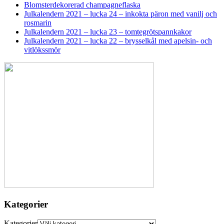
Blomsterdekorerad champagneflaska
Julkalendern 2021 – lucka 24 – inkokta päron med vanilj och
rosmarin
Julkalendern 2021 – lucka 23 – tomtegrötspannkakor
Julkalendern 2021 – lucka 22 – brysselkål med apelsin- och
vitlökssmör
Kategorier
Kategorier