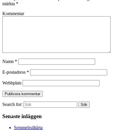
märkta
*
Kommentar
Namn
*
E-postadress
*
Webbplats
Search for:
Sök
Senaste inläggen
Semmelrulltårta