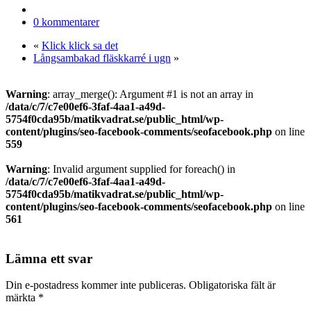
Dela
0 kommentarer
«
Klick klick sa det
Långsambakad fläskkarré i ugn
»
Warning
: array_merge(): Argument #1 is not an array in
/data/c/7/c7e00ef6-3faf-4aa1-a49d-
5754f0cda95b/matikvadrat.se/public_html/wp-
content/plugins/seo-facebook-comments/seofacebook.php
on line
559
Warning
: Invalid argument supplied for foreach() in
/data/c/7/c7e00ef6-3faf-4aa1-a49d-
5754f0cda95b/matikvadrat.se/public_html/wp-
content/plugins/seo-facebook-comments/seofacebook.php
on line
561
Lämna ett svar
Din e-postadress kommer inte publiceras.
Obligatoriska fält är
märkta
*