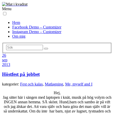
Menu
Hem
Facebook Demo – Customizer
Instagram Demo – Customizer
Om mig
26
sep
2013
Höstfest på jobbet
kategorier:
Fest och kalas
,
Matlagning
,
Me, myself and I
Hej,
Jag sitter här i sängen med laptopen i knät, musik på hög volym och
INGEN annan hemma. SÅ skönt. Hund,barn och sambo är på vift
och jag älskar det. Att vara själv och bara göra det man själv vill är
så underskattat. Om du inte har barn, njut av lugnet, tystnaden och