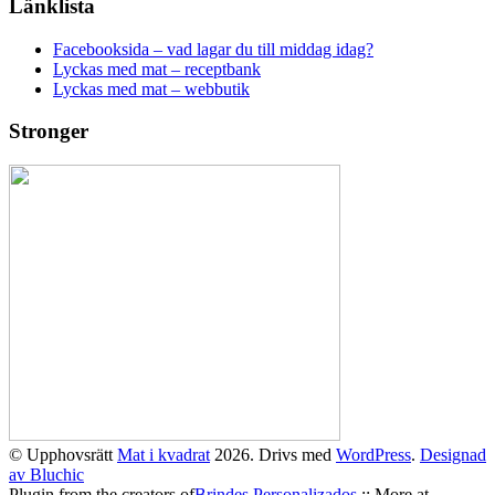
Länklista
Facebooksida – vad lagar du till middag idag?
Lyckas med mat – receptbank
Lyckas med mat – webbutik
Stronger
© Upphovsrätt
Mat i kvadrat
2026. Drivs med
WordPress
.
Designad
av Bluchic
Plugin from the creators of
Brindes Personalizados
:: More at