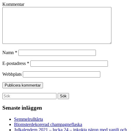
Kommentar
Namn
*
E-postadress
*
Webbplats
Search
Sök
for:
Senaste inläggen
Semmelrulltårta
Blomsterdekorerad champagneflaska
Julkalendern 2021 – lucka 24 – inkokta päron med vanilj och