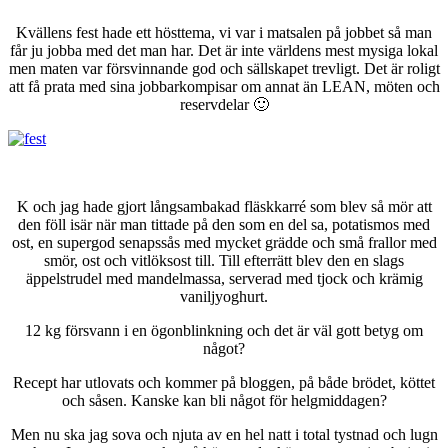
Kvällens fest hade ett hösttema, vi var i matsalen på jobbet så man
får ju jobba med det man har. Det är inte världens mest mysiga lokal
men maten var försvinnande god och sällskapet trevligt. Det är roligt
att få prata med sina jobbarkompisar om annat än LEAN, möten och
reservdelar 🙂
K och jag hade gjort långsambakad fläskkarré som blev så mör att
den föll isär när man tittade på den som en del sa, potatismos med
ost, en supergod senapssås med mycket grädde och små frallor med
smör, ost och vitlöksost till. Till efterrätt blev den en slags
äppelstrudel med mandelmassa, serverad med tjock och krämig
vaniljyoghurt.
12 kg försvann i en ögonblinkning och det är väl gott betyg om
något?
Recept har utlovats och kommer på bloggen, på både brödet, köttet
och såsen. Kanske kan bli något för helgmiddagen?
Men nu ska jag sova och njuta av en hel natt i total tystnad och lugn