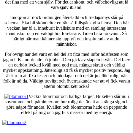
det fina med att vara själv. För det är skönt, och välbehövligt att få
vara själv ibland.
Imorgon är dock ordningen återställd och fredagsmys står på
schemat. Ska bli skönt efter en rätt så fullspäckad schema. Den här
veckan har bl.a. inneburit kvällskurs med en samling intressanta
människor och en väldigt bra föreläsare. Tiden bara försvann. Så
härligt när man känner sig upplyft och inspirerad av andra
människor.
För övrigt har det varit en hel del att fixa med inför höstfesten som
jag och K anordnade på jobbet. Den gick av stapeln ikväll. Det blev
en oerhört lyckad kväll med god mat, många skratt och väldigt
mycket uppskattning. Jätteroligt att få så mycket positiv respons. Jag
älskar ju att fixa fester och middagar och det är ju alltid roligt när
folk är nöjda. Väldigt trevligt och överraskande var att vi fick varsin
jättefin blombukett också.
Vackra blommor och härliga färger. Buketten står nu i
sovrummet och påminner om hur roligt det är att anstränga sig och
göra något för andra. Kvällen och blommorna hade en peppande
effekt på mig och jag fick massor med ny energi.