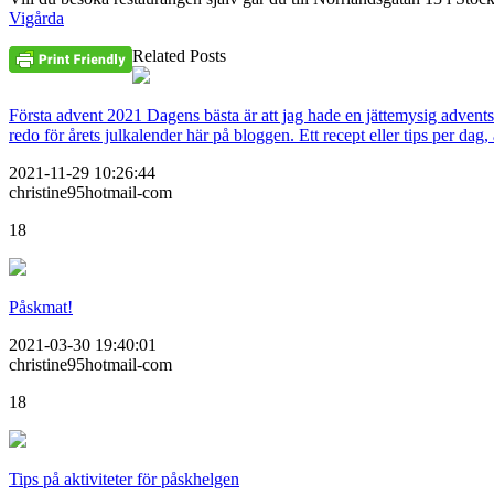
Vigårda
Related Posts
Första advent 2021 Dagens bästa är att jag hade en jättemysig advents
redo för årets julkalender här på bloggen. Ett recept eller tips per da
2021-11-29 10:26:44
christine95hotmail-com
18
Påskmat!
2021-03-30 19:40:01
christine95hotmail-com
18
Tips på aktiviteter för påskhelgen