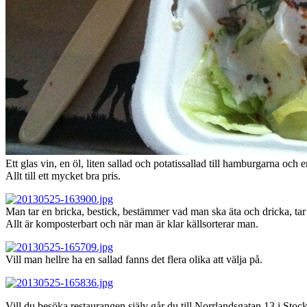
Ett glas vin, en öl, liten sallad och potatissallad till hamburgarna och
Allt till ett mycket bra pris.
Man tar en bricka, bestick, bestämmer vad man ska äta och dricka, tar
Allt är komposterbart och när man är klar källsorterar man.
Vill man hellre ha en sallad fanns det flera olika att välja på.
Vill du besöka restaurangen själv går du till Norrlandsgatan 13 i Stoc