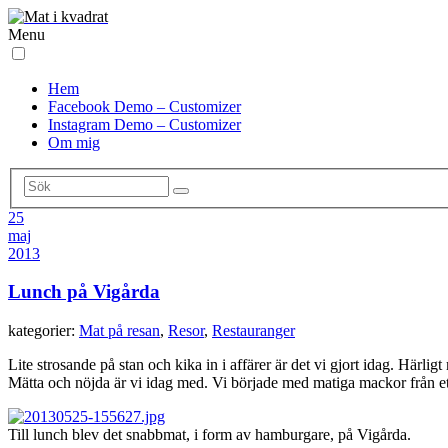
Menu
Hem
Facebook Demo – Customizer
Instagram Demo – Customizer
Om mig
25
maj
2013
Lunch på Vigårda
kategorier:
Mat på resan
,
Resor
,
Restauranger
Lite strosande på stan och kika in i affärer är det vi gjort idag. Härligt
Mätta och nöjda är vi idag med. Vi började med matiga mackor från et
Till lunch blev det snabbmat, i form av hamburgare, på Vigårda.