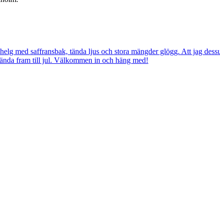
helg med saffransbak, tända ljus och stora mängder glögg. Att jag dess
g, ända fram till jul. Välkommen in och häng med!