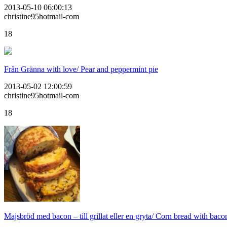
2013-05-10 06:00:13
christine95hotmail-com
18
Från Gränna with love/ Pear and peppermint pie
2013-05-02 12:00:59
christine95hotmail-com
18
Majsbröd med bacon – till grillat eller en gryta/ Corn bread with baco