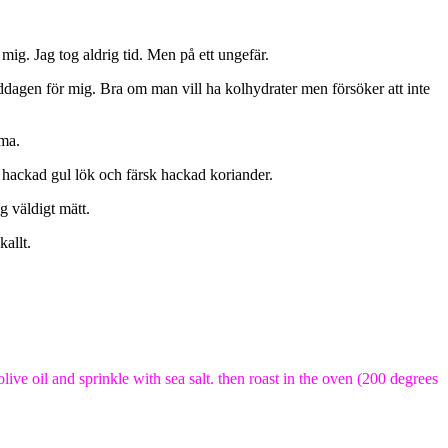
 mig. Jag tog aldrig tid. Men på ett ungefär.
 middagen för mig. Bra om man vill ha kolhydrater men försöker att inte
mma.
e hackad gul lök och färsk hackad koriander.
g väldigt mätt.
kallt.
live oil and sprinkle with sea salt. then roast in the oven (200 degrees