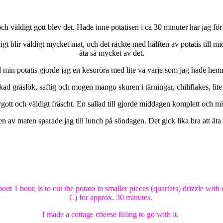
ch väldigt gott blev det. Hade inne potatisen i ca 30 minuter har jag för
tsligt blir väldigt mycket mat, och det räckte med hälften av potatis till
äta så mycket av det.
l min potatis gjorde jag en kesoröra med lite va varje som jag hade he
kad gräslök, saftig och mogen mango skuren i tärningar, chiliflakes, lit
gott och väldigt fräscht. En sallad till gjorde middagen komplett och mi
n av maten sparade jag till lunch på söndagen. Det gick lika bra att äta 
t 1 hour, is to cut the potato in smaller pieces (quarters) drizzle with o
C) for approx. 30 minutes.
I made a cottage cheese filling to go with it.