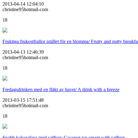
2013-04-14 12:04:10
christine95hotmail-com
18
Fruktiga frukostfrallor istället för en blomma/ Fruity and nutty breakf
2013-04-13 12:46:39
christine95hotmail-com
18
Fredagsdrinken med en fläkt av havet/ A drink with a breeze
2013-03-15 17:51:48
christine95hotmail-com
18
Snabb kokosglass med saffran/ Coconut ice cream with saffron