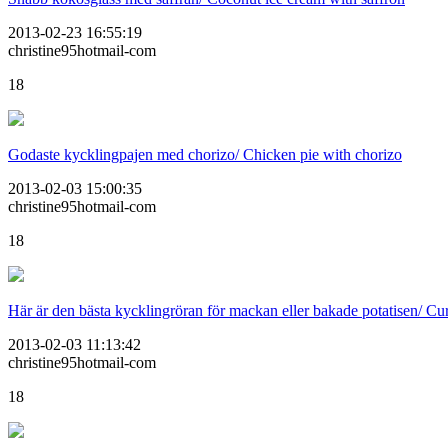
2013-02-23 16:55:19
christine95hotmail-com
18
Godaste kycklingpajen med chorizo/ Chicken pie with chorizo
2013-02-03 15:00:35
christine95hotmail-com
18
Här är den bästa kycklingröran för mackan eller bakade potatisen/ Cu
2013-02-03 11:13:42
christine95hotmail-com
18