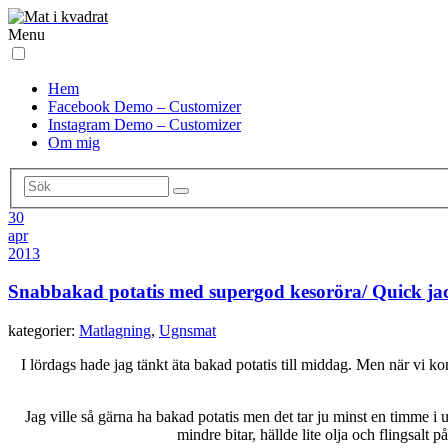
Menu
Hem
Facebook Demo – Customizer
Instagram Demo – Customizer
Om mig
30
apr
2013
Snabbakad potatis med supergod kesoröra/ Quick jacke
kategorier:
Matlagning
,
Ugnsmat
I lördags hade jag tänkt äta bakad potatis till middag. Men när vi 
Jag ville så gärna ha bakad potatis men det tar ju minst en timme i 
mindre bitar, hällde lite olja och flingsalt