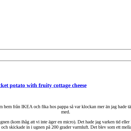
t potato with fruity cottage cheese
kom hem från IKEA och fika hos pappa så var klockan mer än jag hade tän
med.
ugnen (kom ihåg att vi inte äger en micro). Det hade jag varken tid eller 
 på och skickade in i ugnen på 200 grader varmluft. Det blev som ett mell