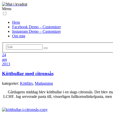
Menu
Hem
Facebook Demo – Customizer
Instagram Demo – Customizer
Om mig
24
apr
2013
Köttbullar med citronsås
kategorier:
Köttfärs
,
Matlagning
Gårdagens middag blev köttbullar i en slags citronsås. Det blev ma
LCHF. Jag serverade pasta till, visserligen fullkornsdinkelpasta, m