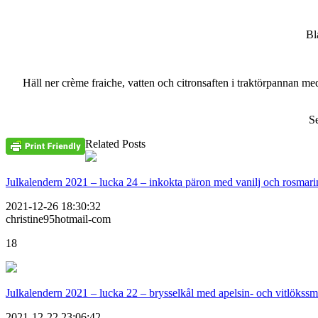
Bl
Häll ner crème fraiche, vatten och citronsaften i traktörpannan me
Se
Related Posts
Julkalendern 2021 – lucka 24 – inkokta päron med vanilj och rosmari
2021-12-26 18:30:32
christine95hotmail-com
18
Julkalendern 2021 – lucka 22 – brysselkål med apelsin- och vitlökss
2021-12-22 23:06:42