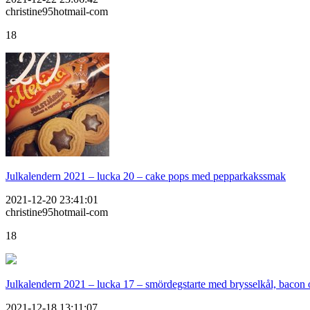
christine95hotmail-com
18
Julkalendern 2021 – lucka 20 – cake pops med pepparkakssmak
2021-12-20 23:41:01
christine95hotmail-com
18
Julkalendern 2021 – lucka 17 – smördegstarte med brysselkål, bacon
2021-12-18 13:11:07