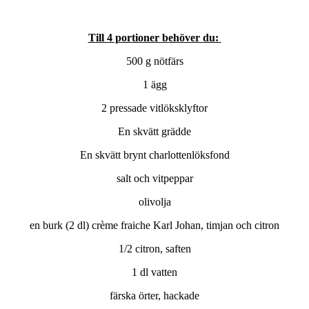
Till 4 portioner behöver du:
500 g nötfärs
1 ägg
2 pressade vitlöksklyftor
En skvätt grädde
En skvätt brynt charlottenlöksfond
salt och vitpeppar
olivolja
en burk (2 dl) crème fraiche Karl Johan, timjan och citron
1/2 citron, saften
1 dl vatten
färska örter, hackade