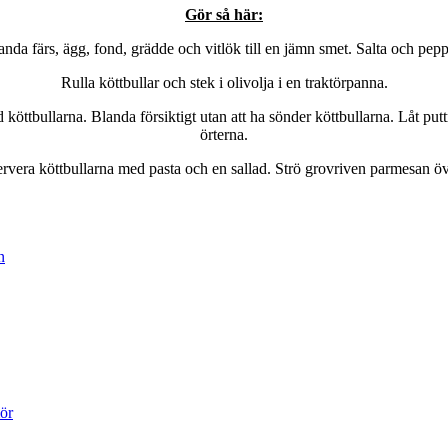
Gör så här:
anda färs, ägg, fond, grädde och vitlök till en jämn smet. Salta och pepp
Rulla köttbullar och stek i olivolja i en traktörpanna.
d köttbullarna. Blanda försiktigt utan att ha sönder köttbullarna. Låt pu
örterna.
rvera köttbullarna med pasta och en sallad. Strö grovriven parmesan ö
n
mör