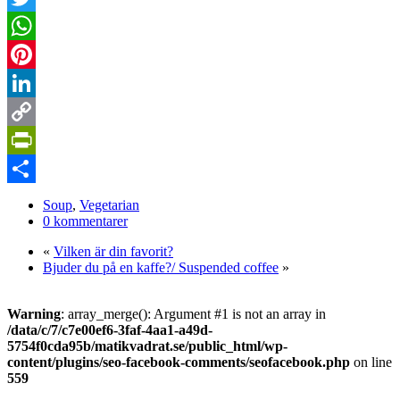
Twitter
WhatsApp
Pinterest
LinkedIn
Copy
Link
PrintFriendly
Dela
Soup
,
Vegetarian
0 kommentarer
«
Vilken är din favorit?
Bjuder du på en kaffe?/ Suspended coffee
»
Warning
: array_merge(): Argument #1 is not an array in
/data/c/7/c7e00ef6-3faf-4aa1-a49d-
5754f0cda95b/matikvadrat.se/public_html/wp-
content/plugins/seo-facebook-comments/seofacebook.php
on line
559