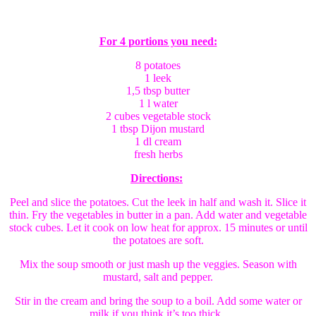
For 4 portions you need:
8 potatoes
1 leek
1,5 tbsp butter
1 l water
2 cubes vegetable stock
1 tbsp Dijon mustard
1 dl cream
fresh herbs
Directions:
Peel and slice the potatoes. Cut the leek in half and wash it. Slice it
thin. Fry the vegetables in butter in a pan. Add water and vegetable
stock cubes. Let it cook on low heat for approx. 15 minutes or until
the potatoes are soft.
Mix the soup smooth or just mash up the veggies. Season with
mustard, salt and pepper.
Stir in the cream and bring the soup to a boil. Add some water or
milk if you think it’s too thick.