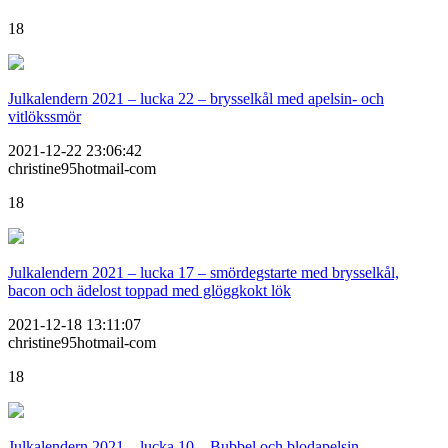
18
Julkalendern 2021 – lucka 22 – brysselkål med apelsin- och
vitlökssmör
2021-12-22 23:06:42
christine95hotmail-com
18
Julkalendern 2021 – lucka 17 – smördegstarte med brysselkål,
bacon och ädelost toppad med glöggkokt lök
2021-12-18 13:11:07
christine95hotmail-com
18
Julkalendern 2021 – lucka 10 – Bubbel och blodapelsin