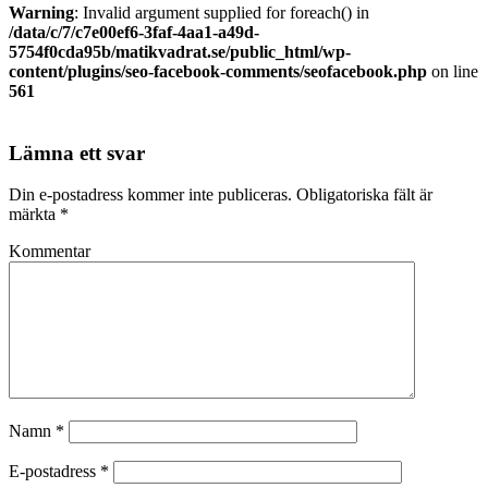
Warning
: Invalid argument supplied for foreach() in
/data/c/7/c7e00ef6-3faf-4aa1-a49d-
5754f0cda95b/matikvadrat.se/public_html/wp-
content/plugins/seo-facebook-comments/seofacebook.php
on line
561
Lämna ett svar
Din e-postadress kommer inte publiceras.
Obligatoriska fält är
märkta
*
Kommentar
Namn
*
E-postadress
*