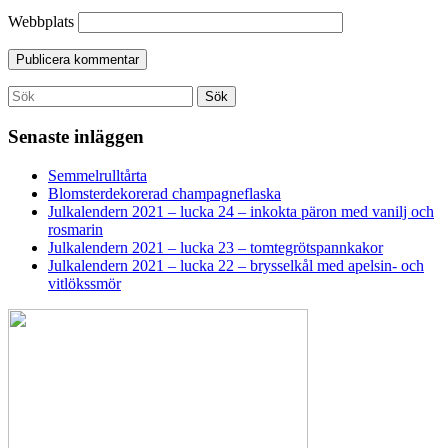
Webbplats
Search
Sök
for:
Senaste inläggen
Semmelrulltårta
Blomsterdekorerad champagneflaska
Julkalendern 2021 – lucka 24 – inkokta päron med vanilj och
rosmarin
Julkalendern 2021 – lucka 23 – tomtegrötspannkakor
Julkalendern 2021 – lucka 22 – brysselkål med apelsin- och
vitlökssmör