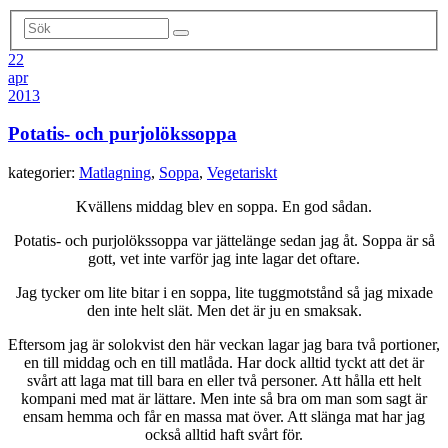
22
apr
2013
Potatis- och purjolökssoppa
kategorier:
Matlagning
,
Soppa
,
Vegetariskt
Kvällens middag blev en soppa. En god sådan.
Potatis- och purjolökssoppa var jättelänge sedan jag åt. Soppa är så
gott, vet inte varför jag inte lagar det oftare.
Jag tycker om lite bitar i en soppa, lite tuggmotstånd så jag mixade
den inte helt slät. Men det är ju en smaksak.
Eftersom jag är solokvist den här veckan lagar jag bara två portioner,
en till middag och en till matlåda. Har dock alltid tyckt att det är
svårt att laga mat till bara en eller två personer. Att hålla ett helt
kompani med mat är lättare. Men inte så bra om man som sagt är
ensam hemma och får en massa mat över. Att slänga mat har jag
också alltid haft svårt för.