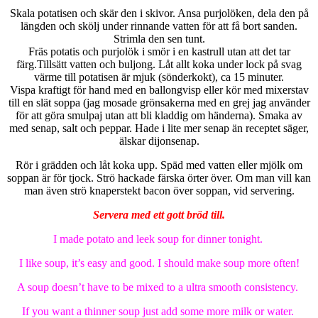
Skala potatisen och skär den i skivor. Ansa purjolöken, dela den på
längden och skölj under rinnande vatten för att få bort sanden.
Strimla den sen tunt.
Fräs potatis och purjolök i smör i en kastrull utan att det tar
färg.Tillsätt vatten och buljong. Låt allt koka under lock på svag
värme till potatisen är mjuk (sönderkokt), ca 15 minuter.
Vispa kraftigt för hand med en ballongvisp eller kör med mixerstav
till en slät soppa (jag mosade grönsakerna med en grej jag använder
för att göra smulpaj utan att bli kladdig om händerna). Smaka av
med senap, salt och peppar. Hade i lite mer senap än receptet säger,
älskar dijonsenap.
Rör i grädden och låt koka upp. Späd med vatten eller mjölk om
soppan är för tjock. Strö hackade färska örter över. Om man vill kan
man även strö knaperstekt bacon över soppan, vid servering.
Servera med ett gott bröd till.
I made potato and leek soup for dinner tonight.
I like soup, it’s easy and good. I should make soup more often!
A soup doesn’t have to be mixed to a ultra smooth consistency.
If you want a thinner soup just add some more milk or water.