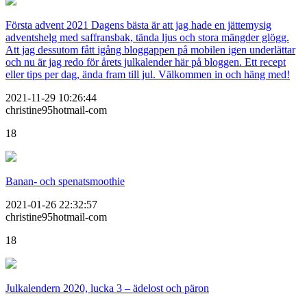
Första advent 2021 Dagens bästa är att jag hade en jättemysig
adventshelg med saffransbak, tända ljus och stora mängder glögg.
Att jag dessutom fått igång bloggappen på mobilen igen underlättar
och nu är jag redo för årets julkalender här på bloggen. Ett recept
eller tips per dag, ända fram till jul. Välkommen in och häng med!
2021-11-29 10:26:44
christine95hotmail-com
18
Banan- och spenatsmoothie
2021-01-26 22:32:57
christine95hotmail-com
18
Julkalendern 2020, lucka 3 – ädelost och päron