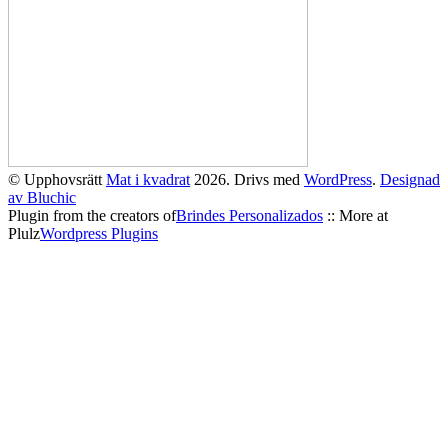
© Upphovsrätt
Mat i kvadrat
2026. Drivs med
WordPress
.
Designad
av Bluchic
Plugin from the creators of
Brindes Personalizados
:: More at
Plulz
Wordpress Plugins