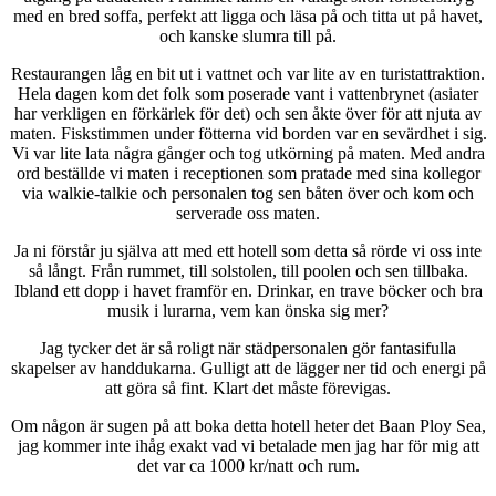
med en bred soffa, perfekt att ligga och läsa på och titta ut på havet,
och kanske slumra till på.
Restaurangen låg en bit ut i vattnet och var lite av en turistattraktion.
Hela dagen kom det folk som poserade vant i vattenbrynet (asiater
har verkligen en förkärlek för det) och sen åkte över för att njuta av
maten. Fiskstimmen under fötterna vid borden var en sevärdhet i sig.
Vi var lite lata några gånger och tog utkörning på maten. Med andra
ord beställde vi maten i receptionen som pratade med sina kollegor
via walkie-talkie och personalen tog sen båten över och kom och
serverade oss maten.
Ja ni förstår ju själva att med ett hotell som detta så rörde vi oss inte
så långt. Från rummet, till solstolen, till poolen och sen tillbaka.
Ibland ett dopp i havet framför en. Drinkar, en trave böcker och bra
musik i lurarna, vem kan önska sig mer?
Jag tycker det är så roligt när städpersonalen gör fantasifulla
skapelser av handdukarna. Gulligt att de lägger ner tid och energi på
att göra så fint. Klart det måste förevigas.
Om någon är sugen på att boka detta hotell heter det Baan Ploy Sea,
jag kommer inte ihåg exakt vad vi betalade men jag har för mig att
det var ca 1000 kr/natt och rum.