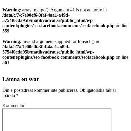
Warning
: array_merge(): Argument #1 is not an array in
/data/c/7/c7e00ef6-3faf-4aa1-a49d-
5754f0cda95b/matikvadrat.se/public_html/wp-
content/plugins/seo-facebook-comments/seofacebook.php
on line
559
Warning
: Invalid argument supplied for foreach() in
/data/c/7/c7e00ef6-3faf-4aa1-a49d-
5754f0cda95b/matikvadrat.se/public_html/wp-
content/plugins/seo-facebook-comments/seofacebook.php
on line
561
Lämna ett svar
Din e-postadress kommer inte publiceras.
Obligatoriska fält är
märkta
*
Kommentar