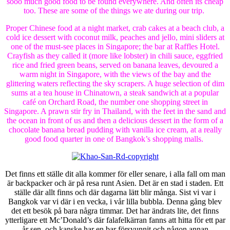
sooo much good food to be found everywhere. And often its cheap
too. These are some of the things we ate during our trip.
Proper Chinese food at a night market, crab cakes at a beach club, a
cold ice dessert with coconut milk, peaches and jello, mini sliders at
one of the must-see places in Singapore; the bar at Raffles Hotel.
Crayfish as they called it (more like lobster) in chili sauce, eggfried
rice and fried green beans, served on banana leaves, devoured a
warm night in Singapore, with the views of the bay and the
glittering waters reflecting the sky scrapers. A huge selection of dim
sums at a tea house in Chinatown, a steak sandwich at a popular
café on Orchard Road, the number one shopping street in
Singapore. A prawn stir fry in Thailand, with the feet in the sand and
the ocean in front of us and then a delicious dessert in the form of a
chocolate banana bread pudding with vanilla ice cream, at a really
good food quarter in one of Bangkok’s shopping malls.
Det finns ett ställe dit alla kommer för eller senare, i alla fall om man
är backpacker och är på resa runt Asien. Det är en stad i staden. Ett
ställe där allt finns och där dagarna lätt blir många. Sist vi var i
Bangkok var vi där i en vecka, i vår lilla bubbla. Denna gång blev
det ett besök på bara några timmar. Det har ändrats lite, det finns
ytterligare ett Mc’Donald’s där falafelkärran fanns att hitta för ett par
år sen, och kanske har en bar försvunnit och någon annan