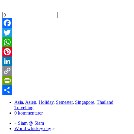
Facebook
Twitter
WhatsApp
Pinterest
LinkedIn
Copy
Link
PrintFriendly
Dela
Asia
,
Asien
,
Holiday
,
Semester
,
Singapore
,
Thailand
,
Travelling
0 kommentarer
«
Siam @ Siam
World whiskey day
»