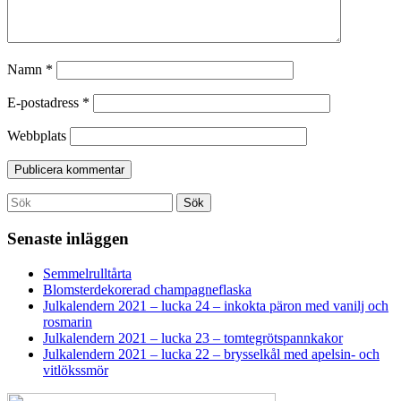
Namn
*
E-postadress
*
Webbplats
Search
Sök
for:
Senaste inläggen
Semmelrulltårta
Blomsterdekorerad champagneflaska
Julkalendern 2021 – lucka 24 – inkokta päron med vanilj och
rosmarin
Julkalendern 2021 – lucka 23 – tomtegrötspannkakor
Julkalendern 2021 – lucka 22 – brysselkål med apelsin- och
vitlökssmör