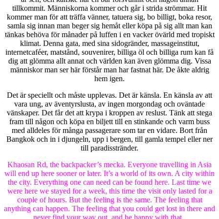
tillkommit. Människorna kommer och går i strida strömmar. Hit
kommer man för att träffa vänner, tatuera sig, bo billigt, boka resor,
samla sig innan man beger sig hemåt eller köpa på sig allt man kan
tänkas behöva för månader på luffen i en vacker övärld med tropiskt
klimat. Denna gata, med sina sidogränder, massageinstitut,
internetcaféer, matstånd, souvenirer, billiga öl och billiga rum kan få
dig att glömma allt annat och världen kan även glömma dig. Vissa
människor man ser här förstår man har fastnat här. De åkte aldrig
hem igen.
Det är speciellt och måste upplevas. Det är känsla. En känsla av att
vara ung, av äventyrslusta, av ingen morgondag och oväntade
vänskaper. Det får det att krypa i kroppen av reslust. Tänk att stega
fram till någon och köpa en biljett till en stinkande och varm buss
med alldeles för många passagerare som tar en vidare. Bort från
Bangkok och in i djungeln, upp i bergen, till gamla tempel eller ner
till paradisstränder.
Khaosan Rd, the backpacker’s mecka. Everyone travelling in Asia
will end up here sooner or later. It’s a world of its own. A city within
the city. Everything one can need can be found here. Last time we
were here we stayed for a week, this time the visit only lasted for a
couple of hours. But the feeling is the same. The feeling that
anything can happen. The feeling that you could get lost in there and
never find your way out, and be happy with that.