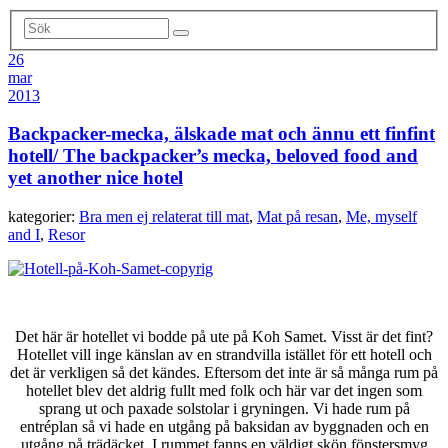
26
mar
2013
Backpacker-mecka, älskade mat och ännu ett finfint
hotell/ The backpacker’s mecka, beloved food and
yet another nice hotel
kategorier:
Bra men ej relaterat till mat
,
Mat på resan
,
Me, myself
and I
,
Resor
Det här är hotellet vi bodde på ute på Koh Samet. Visst är det fint?
Hotellet vill inge känslan av en strandvilla istället för ett hotell och
det är verkligen så det kändes. Eftersom det inte är så många rum på
hotellet blev det aldrig fullt med folk och här var det ingen som
sprang ut och paxade solstolar i gryningen. Vi hade rum på
entréplan så vi hade en utgång på baksidan av byggnaden och en
utgång på trädäcket. I rummet fanns en väldigt skön fönstersmyg