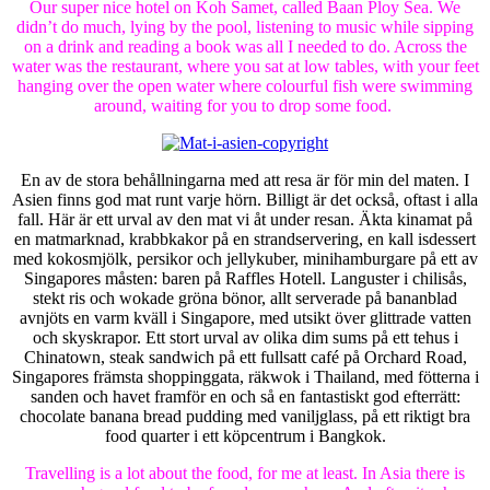
Our super nice hotel on Koh Samet, called Baan Ploy Sea. We
didn’t do much, lying by the pool, listening to music while sipping
on a drink and reading a book was all I needed to do. Across the
water was the restaurant, where you sat at low tables, with your feet
hanging over the open water where colourful fish were swimming
around, waiting for you to drop some food.
En av de stora behållningarna med att resa är för min del maten. I
Asien finns god mat runt varje hörn. Billigt är det också, oftast i alla
fall. Här är ett urval av den mat vi åt under resan. Äkta kinamat på
en matmarknad, krabbkakor på en strandservering, en kall isdessert
med kokosmjölk, persikor och jellykuber, minihamburgare på ett av
Singapores måsten: baren på Raffles Hotell. Languster i chilisås,
stekt ris och wokade gröna bönor, allt serverade på bananblad
avnjöts en varm kväll i Singapore, med utsikt över glittrade vatten
och skyskrapor. Ett stort urval av olika dim sums på ett tehus i
Chinatown, steak sandwich på ett fullsatt café på Orchard Road,
Singapores främsta shoppinggata, räkwok i Thailand, med fötterna i
sanden och havet framför en och så en fantastiskt god efterrätt:
chocolate banana bread pudding med vaniljglass, på ett riktigt bra
food quarter i ett köpcentrum i Bangkok.
Travelling is a lot about the food, for me at least. In Asia there is