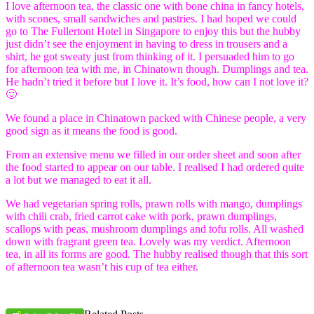
I love afternoon tea, the classic one with bone china in fancy hotels,
with scones, small sandwiches and pastries. I had hoped we could
go to The Fullertont Hotel in Singapore to enjoy this but the hubby
just didn’t see the enjoyment in having to dress in trousers and a
shirt, he got sweaty just from thinking of it. I persuaded him to go
for afternoon tea with me, in Chinatown though. Dumplings and tea.
He hadn’t tried it before but I love it. It’s food, how can I not love it?
🙂
We found a place in Chinatown packed with Chinese people, a very
good sign as it means the food is good.
From an extensive menu we filled in our order sheet and soon after
the food started to appear on our table. I realised I had ordered quite
a lot but we managed to eat it all.
We had vegetarian spring rolls, prawn rolls with mango, dumplings
with chili crab, fried carrot cake with pork, prawn dumplings,
scallops with peas, mushroom dumplings and tofu rolls. All washed
down with fragrant green tea. Lovely was my verdict. Afternoon
tea, in all its forms are good. The hubby realised though that this sort
of afternoon tea wasn’t his cup of tea either.