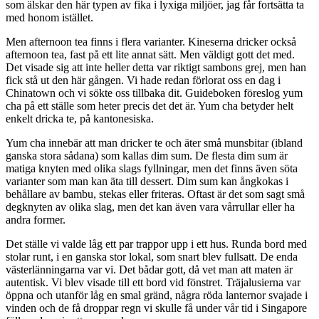
som älskar den här typen av fika i lyxiga miljöer, jag får fortsätta ta
med honom istället.
Men afternoon tea finns i flera varianter. Kineserna dricker också
afternoon tea, fast på ett lite annat sätt. Men väldigt gott det med.
Det visade sig att inte heller detta var riktigt sambons grej, men han
fick stå ut den här gången. Vi hade redan förlorat oss en dag i
Chinatown och vi sökte oss tillbaka dit. Guideboken föreslog yum
cha på ett ställe som heter precis det det är. Yum cha betyder helt
enkelt dricka te, på kantonesiska.
Yum cha innebär att man dricker te och äter små munsbitar (ibland
ganska stora sådana) som kallas dim sum. De flesta dim sum är
matiga knyten med olika slags fyllningar, men det finns även söta
varianter som man kan äta till dessert. Dim sum kan ångkokas i
behållare av bambu, stekas eller friteras. Oftast är det som sagt små
degknyten av olika slag, men det kan även vara vårrullar eller ha
andra former.
Det ställe vi valde låg ett par trappor upp i ett hus. Runda bord med
stolar runt, i en ganska stor lokal, som snart blev fullsatt. De enda
västerlänningarna var vi. Det bådar gott, då vet man att maten är
autentisk. Vi blev visade till ett bord vid fönstret. Träjalusierna var
öppna och utanför låg en smal gränd, några röda lanternor svajade i
vinden och de få droppar regn vi skulle få under vår tid i Singapore