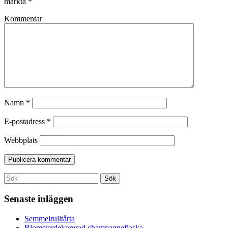
märkta
*
Kommentar
Namn
*
E-postadress
*
Webbplats
Search
Sök
for:
Senaste inläggen
Semmelrulltårta
Blomsterdekorerad champagneflaska