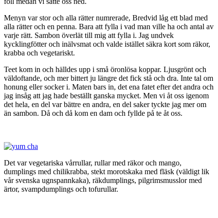
föll medan vi satte oss ned.
Menyn var stor och alla rätter numrerade, Bredvid låg ett blad med
alla rätter och en penna. Bara att fylla i vad man ville ha och antal av
varje rätt. Sambon överlät till mig att fylla i. Jag undvek
kycklingfötter och inälvsmat och valde istället säkra kort som räkor,
krabba och vegetariskt.
Teet kom in och hälldes upp i små öronlösa koppar. Ljusgrönt och
väldoftande, och mer bittert ju längre det fick stå och dra. Inte tal om
honung eller socker i. Maten bars in, det ena fatet efter det andra och
jag insåg att jag hade beställt ganska mycket. Men vi åt oss igenom
det hela, en del var bättre en andra, en del saker tyckte jag mer om
än sambon. Då och då kom en dam och fyllde på te åt oss.
Det var vegetariska vårrullar, rullar med räkor och mango,
dumplings med chilikrabba, stekt morotskaka med fläsk (väldigt lik
vår svenska ugnspannkaka), räkdumplings, pilgrimsmusslor med
ärtor, svampdumplings och tofurullar.