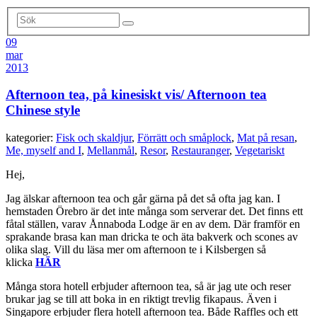
09
mar
2013
Afternoon tea, på kinesiskt vis/ Afternoon tea
Chinese style
kategorier:
Fisk och skaldjur
,
Förrätt och småplock
,
Mat på resan
,
Me, myself and I
,
Mellanmål
,
Resor
,
Restauranger
,
Vegetariskt
Hej,
Jag älskar afternoon tea och går gärna på det så ofta jag kan. I
hemstaden Örebro är det inte många som serverar det. Det finns ett
fåtal ställen, varav Ånnaboda Lodge är en av dem. Där framför en
sprakande brasa kan man dricka te och äta bakverk och scones av
olika slag. Vill du läsa mer om afternoon te i Kilsbergen så
klicka
HÄR
Många stora hotell erbjuder afternoon tea, så är jag ute och reser
brukar jag se till att boka in en riktigt trevlig fikapaus. Även i
Singapore erbjuder flera hotell afternoon tea. Både Raffles och ett