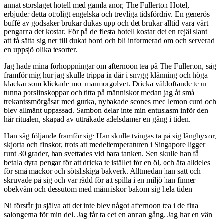
annat storslaget hotell med gamla anor, The Fullerton Hotel,
erbjuder detta otroligt engelska och trevliga tidsfördriv. En generös
buffé av godsaker brukar dukas upp och det brukar alltid vara värt
pengarna det kostar. För på de flesta hotell kostar det en rejäl slant
att få sätta sig ner till dukat bord och bli informerad om och serverad
en uppsjö olika tesorter.
Jag hade mina förhoppningar om afternoon tea på The Fullerton, såg
framför mig hur jag skulle trippa in där i snygg klänning och höga
klackar som klickade mot marmorgolvet. Dricka väldoftande te ur
tunna porslinskoppar och titta på människor medan jag åt små
trekantssmörgåsar med gurka, nybakade scones med lemon curd och
blev allmänt uppassad. Sambon delar inte min entusiasm inför den
här ritualen, skapad av uttråkade adelsdamer en gång i tiden.
Han såg följande framför sig: Han skulle tvingas ta på sig långbyxor,
skjorta och finskor, trots att medeltemperaturen i Singapore ligger
runt 30 grader, han svettades vid bara tanken. Sen skulle han få
betala dyra pengar för att dricka te istället för en öl, och äta alldeles
för små mackor och sötsliskiga bakverk. Alltmedan han satt och
skruvade på sig och var rädd för att spilla i en miljö han finner
obekväm och dessutom med människor bakom sig hela tiden.
Ni förstår ju själva att det inte blev något afternoon tea i de fina
salongerna för min del. Jag får ta det en annan gång. Jag har en vän