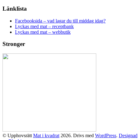
Länklista
Facebooksida – vad lagar du till middag idag?
Lyckas med mat – receptbank
Lyckas med mat – webbutik
Stronger
© Upphovsrätt
Mat i kvadrat
2026. Drivs med
WordPress
.
Designad