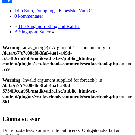
Dela
Dim Sum
,
Dumplings
,
Kinesiskt
,
Yum Cha
0 kommentarer
«
The Singapore Sling and Raffles
A Singapore Sailor
»
Warning
: array_merge(): Argument #1 is not an array in
/data/c/7/c7e00ef6-3faf-4aa1-a49d-
5754f0cda95b/matikvadrat.se/public_html/wp-
content/plugins/seo-facebook-comments/seofacebook.php
on line
559
Warning
: Invalid argument supplied for foreach() in
/data/c/7/c7e00ef6-3faf-4aa1-a49d-
5754f0cda95b/matikvadrat.se/public_html/wp-
content/plugins/seo-facebook-comments/seofacebook.php
on line
561
Lämna ett svar
Din e-postadress kommer inte publiceras.
Obligatoriska fält är