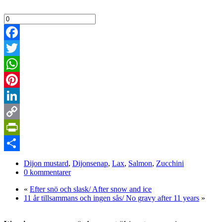
Facebook
Twitter
WhatsApp
Pinterest
LinkedIn
Copy
Link
PrintFriendly
Dela
Dijon mustard
,
Dijonsenap
,
Lax
,
Salmon
,
Zucchini
0 kommentarer
«
Efter snö och slask/ After snow and ice
11 år tillsammans och ingen sås/ No gravy after 11 years
»