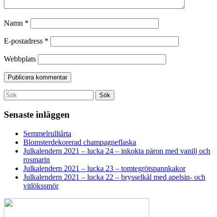
Namn
*
E-postadress
*
Webbplats
Search
Sök
for:
Senaste inläggen
Semmelrulltårta
Blomsterdekorerad champagneflaska
Julkalendern 2021 – lucka 24 – inkokta päron med vanilj och
rosmarin
Julkalendern 2021 – lucka 23 – tomtegrötspannkakor
Julkalendern 2021 – lucka 22 – brysselkål med apelsin- och
vitlökssmör