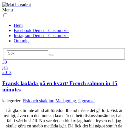
Menu
Hem
Facebook Demo – Customizer
Instagram Demo – Customizer
Om mig
30
jan
2013
Fransk laxlåda på en kvart/ French salmon in 15
minutes
kategorier:
Fisk och skaldjur
,
Matlagning
,
Ugnsmat
Långkok är inte alltid att föredra. Ibland måste det gå fort. Fisk är
nyttigt, även om den norska laxen är ett hett diskussionsämne, i alla
fall i vårt hushåll. Nu var det en bit lax jag hade i frysen och jag
skulle göra en snabb matlåda igår. Då fick det bli något som Arla