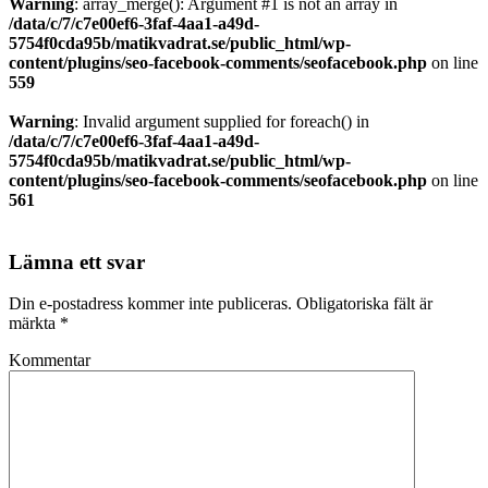
Warning
: array_merge(): Argument #1 is not an array in
/data/c/7/c7e00ef6-3faf-4aa1-a49d-
5754f0cda95b/matikvadrat.se/public_html/wp-
content/plugins/seo-facebook-comments/seofacebook.php
on line
559
Warning
: Invalid argument supplied for foreach() in
/data/c/7/c7e00ef6-3faf-4aa1-a49d-
5754f0cda95b/matikvadrat.se/public_html/wp-
content/plugins/seo-facebook-comments/seofacebook.php
on line
561
Lämna ett svar
Din e-postadress kommer inte publiceras.
Obligatoriska fält är
märkta
*
Kommentar