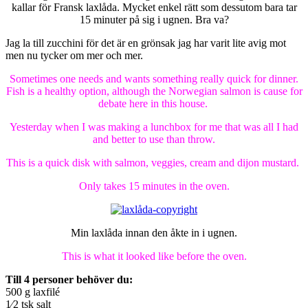
kallar för Fransk laxlåda. Mycket enkel rätt som dessutom bara tar
15 minuter på sig i ugnen. Bra va?
Jag la till zucchini för det är en grönsak jag har varit lite avig mot
men nu tycker om mer och mer.
Sometimes one needs and wants something really quick for dinner.
Fish is a healthy option, although the Norwegian salmon is cause for
debate here in this house.
Yesterday when I was making a lunchbox for me that was all I had
and better to use than throw.
This is a quick disk with salmon, veggies, cream and dijon mustard.
Only takes 15 minutes in the oven.
Min laxlåda innan den åkte in i ugnen.
This is what it looked like before the oven.
Till 4 personer behöver du:
500 g laxfilé
1⁄2 tsk salt