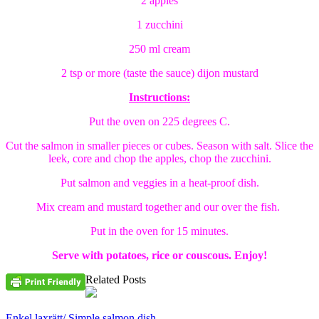
2 apples
1 zucchini
250 ml cream
2 tsp or more (taste the sauce) dijon mustard
Instructions:
Put the oven on 225 degrees C.
Cut the salmon in smaller pieces or cubes. Season with salt. Slice the
leek, core and chop the apples, chop the zucchini.
Put salmon and veggies in a heat-proof dish.
Mix cream and mustard together and our over the fish.
Put in the oven for 15 minutes.
Serve with potatoes, rice or couscous. Enjoy!
Related Posts
Enkel laxrätt/ Simple salmon dish