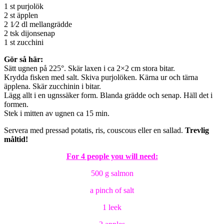
1 st purjolök
2 st äpplen
2 1⁄2 dl mellangrädde
2 tsk dijonsenap
1 st zucchini
Gör så här:
Sätt ugnen på 225°. Skär laxen i ca 2×2 cm stora bitar.
Krydda fisken med salt. Skiva purjolöken. Kärna ur och tärna
äpplena. Skär zucchinin i bitar.
Lägg allt i en ugnssäker form. Blanda grädde och senap. Häll det i
formen.
Stek i mitten av ugnen ca 15 min.
Servera med pressad potatis, ris, couscous eller en sallad.
Trevlig
måltid!
For 4 people you will need:
500 g salmon
a pinch of salt
1 leek