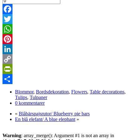
Facebook
Twitter
WhatsApp
Pinterest
LinkedIn
Copy
Link
PrintFriendly
Dela
Blommor
,
Bordsdekoration
,
Flowers
,
Table decorations
,
Tulips
,
Tulpaner
0 kommentarer
«
Blåbärspajsrutor/ Blueberry pie bars
En blå elefant/ A blue elephant
»
Warning
: array_merge(): Argument #1 is not an array in