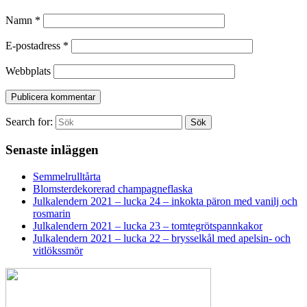
Namn
*
E-postadress
*
Webbplats
Search for:
Sök
Senaste inläggen
Semmelrulltårta
Blomsterdekorerad champagneflaska
Julkalendern 2021 – lucka 24 – inkokta päron med vanilj och
rosmarin
Julkalendern 2021 – lucka 23 – tomtegrötspannkakor
Julkalendern 2021 – lucka 22 – brysselkål med apelsin- och
vitlökssmör