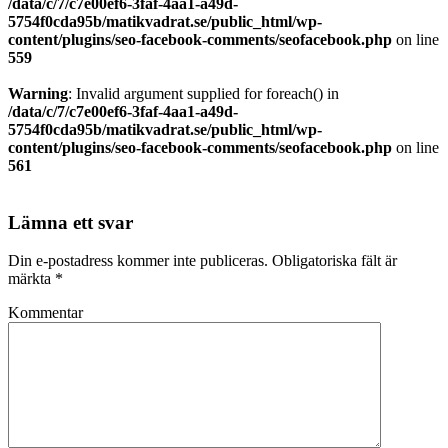
/data/c/7/c7e00ef6-3faf-4aa1-a49d-
5754f0cda95b/matikvadrat.se/public_html/wp-
content/plugins/seo-facebook-comments/seofacebook.php
on line
559
Warning
: Invalid argument supplied for foreach() in
/data/c/7/c7e00ef6-3faf-4aa1-a49d-
5754f0cda95b/matikvadrat.se/public_html/wp-
content/plugins/seo-facebook-comments/seofacebook.php
on line
561
Lämna ett svar
Din e-postadress kommer inte publiceras.
Obligatoriska fält är
märkta
*
Kommentar