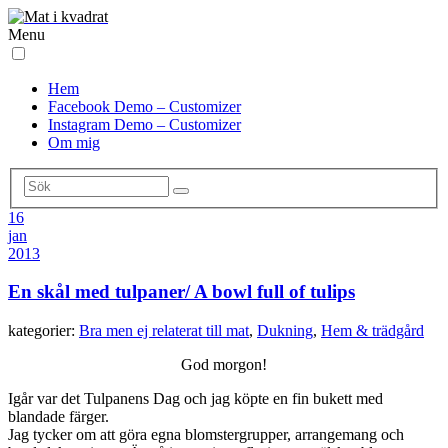
Menu
Hem
Facebook Demo – Customizer
Instagram Demo – Customizer
Om mig
16
jan
2013
En skål med tulpaner/ A bowl full of tulips
kategorier:
Bra men ej relaterat till mat
,
Dukning
,
Hem & trädgård
God morgon!
Igår var det Tulpanens Dag och jag köpte en fin bukett med
blandade färger.
Jag tycker om att göra egna blomstergrupper, arrangemang och