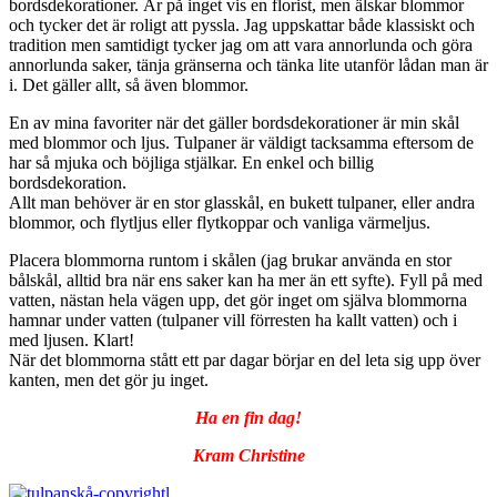
bordsdekorationer. Är på inget vis en florist, men älskar blommor
och tycker det är roligt att pyssla. Jag uppskattar både klassiskt och
tradition men samtidigt tycker jag om att vara annorlunda och göra
annorlunda saker, tänja gränserna och tänka lite utanför lådan man är
i. Det gäller allt, så även blommor.
En av mina favoriter när det gäller bordsdekorationer är min skål
med blommor och ljus. Tulpaner är väldigt tacksamma eftersom de
har så mjuka och böjliga stjälkar. En enkel och billig
bordsdekoration.
Allt man behöver är en stor glasskål, en bukett tulpaner, eller andra
blommor, och flytljus eller flytkoppar och vanliga värmeljus.
Placera blommorna runtom i skålen (jag brukar använda en stor
bålskål, alltid bra när ens saker kan ha mer än ett syfte). Fyll på med
vatten, nästan hela vägen upp, det gör inget om själva blommorna
hamnar under vatten (tulpaner vill förresten ha kallt vatten) och i
med ljusen. Klart!
När det blommorna stått ett par dagar börjar en del leta sig upp över
kanten, men det gör ju inget.
Ha en fin dag!
Kram Christine