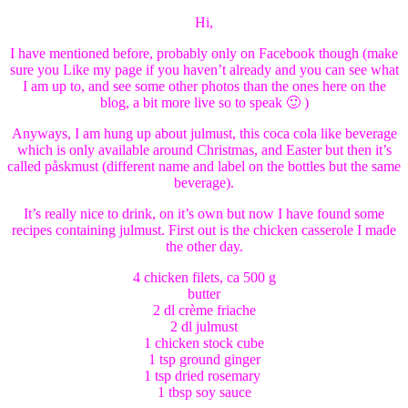
Hi,
I have mentioned before, probably only on Facebook though (make
sure you Like my page if you haven’t already and you can see what
I am up to, and see some other photos than the ones here on the
blog, a bit more live so to speak 🙂 )
Anyways, I am hung up about julmust, this coca cola like beverage
which is only available around Christmas, and Easter but then it’s
called påskmust (different name and label on the bottles but the same
beverage).
It’s really nice to drink, on it’s own but now I have found some
recipes containing julmust. First out is the chicken casserole I made
the other day.
4 chicken filets, ca 500 g
butter
2 dl crème friache
2 dl julmust
1 chicken stock cube
1 tsp ground ginger
1 tsp dried rosemary
1 tbsp soy sauce