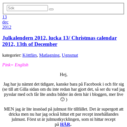
13
dec
2012
Julkalendern 2012, lucka 13/ Christmas calendar
2012, 13th of December
kategorier:
Köttfärs
,
Matlagning
,
Ugnsmat
Pink= English
Hej,
Jag har ju nämnt det tidigare, kanske bara på Facebook i och för sig
(se till att Gilla sidan om du inte redan har gjort det, så ser du vad jag
pysslar med och får lite andra bilder än dem här i bloggen, mer live
🙂 )
MEN jag är lite insnöad på julmust för tillfället. Det är supergott att
dricka men nu har jag också hittat ett par recept innehållandes
julmust. Först ut är julmustkycklingen, som ni hittar recept
på
HÄR
.