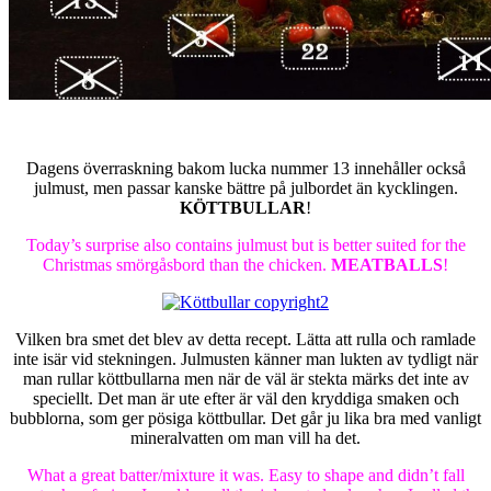
Dagens överraskning bakom lucka nummer 13 innehåller också
julmust, men passar kanske bättre på julbordet än kycklingen.
KÖTTBULLAR
!
Today’s surprise also contains julmust but is better suited for the
Christmas smörgåsbord than the chicken.
MEATBALLS
!
Vilken bra smet det blev av detta recept. Lätta att rulla och ramlade
inte isär vid stekningen. Julmusten känner man lukten av tydligt när
man rullar köttbullarna men när de väl är stekta märks det inte av
speciellt. Det man är ute efter är väl den kryddiga smaken och
bubblorna, som ger pösiga köttbullar. Det går ju lika bra med vanligt
mineralvatten om man vill ha det.
What a great batter/mixture it was. Easy to shape and didn’t fall