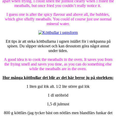
apart when frying. I could smell the julmust clearly when I rolled the
meatballs, but once fried you couldn’t really notice it.
I guess one is after the spicy flavour and above all, the bubbles,
which give sfluffy meatballs. You could of course just use normal
mineral water.
Ett tips är att steka köttbullarna i ugnen istället för i stekpanna på
spisen. Du slipper stekoset och kan dessutom göra något annat
under tiden.
A good idea is to cook the meatballs in the oven. It saves you from
the frying smell and saves you time, as you can do something else
while the meatballs are in the oven.
Hur många köttbullar det blir av det här beror ju på storleken:
1 liten gul lök alt. 1/2 lite större gul lök
1 dl ströbröd
1,5 dl julmust
800 g köttfärs (jag tycker bäst om nötfärs men blandfärs funkar det