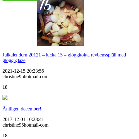
Julkalendern 20121 – lucka 15 – glöggkokta revbensspjäll med
glögg-glaze
2021-12-15 20:23:55
christine95hotmail-com
18
Äntligen december!
2017-12-01 10:28:41
christine95hotmail-com
18