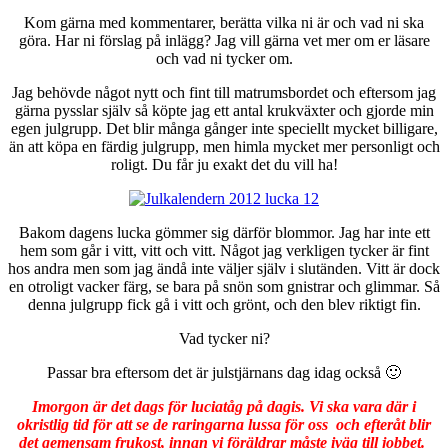
Kom gärna med kommentarer, berätta vilka ni är och vad ni ska
göra. Har ni förslag på inlägg? Jag vill gärna vet mer om er läsare
och vad ni tycker om.
Jag behövde något nytt och fint till matrumsbordet och eftersom jag
gärna pysslar själv så köpte jag ett antal krukväxter och gjorde min
egen julgrupp. Det blir många gånger inte speciellt mycket billigare,
än att köpa en färdig julgrupp, men himla mycket mer personligt och
roligt. Du får ju exakt det du vill ha!
Bakom dagens lucka gömmer sig därför blommor. Jag har inte ett
hem som går i vitt, vitt och vitt. Något jag verkligen tycker är fint
hos andra men som jag ändå inte väljer själv i slutänden. Vitt är dock
en otroligt vacker färg, se bara på snön som gnistrar och glimmar. Så
denna julgrupp fick gå i vitt och grönt, och den blev riktigt fin.
Vad tycker ni?
Passar bra eftersom det är julstjärnans dag idag också 🙂
Imorgon är det dags för luciatåg på dagis. Vi ska vara där i
okristlig tid för att se de raringarna lussa för oss och efteråt blir
det gemensam frukost, innan vi föräldrar måste iväg till jobbet.