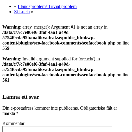
«
I-landsproblem/ Trivial problem
St Lucia
»
Warning
: array_merge(): Argument #1 is not an array in
/data/c/7/c7e00ef6-3faf-4aa1-a49d-
5754f0cda95b/matikvadrat.se/public_html/wp-
content/plugins/seo-facebook-comments/seofacebook.php
on line
559
Warning
: Invalid argument supplied for foreach() in
/data/c/7/c7e00ef6-3faf-4aa1-a49d-
5754f0cda95b/matikvadrat.se/public_html/wp-
content/plugins/seo-facebook-comments/seofacebook.php
on line
561
Lämna ett svar
Din e-postadress kommer inte publiceras.
Obligatoriska fält är
märkta
*
Kommentar