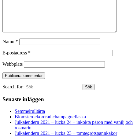
Namn
*
E-postadress
*
Webbplats
Search for:
Sök
Senaste inläggen
Semmelrulltårta
Blomsterdekorerad champagneflaska
Julkalendern 2021 – lucka 24 – inkokta päron med vanilj och
rosmarin
Julkalendern 2021 – lucka 23 – tomtegrötspannkakor