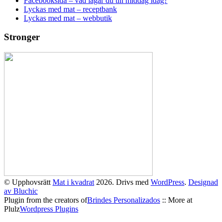
Facebooksida – vad lagar du till middag idag?
Lyckas med mat – receptbank
Lyckas med mat – webbutik
Stronger
© Upphovsrätt
Mat i kvadrat
2026. Drivs med
WordPress
.
Designad
av Bluchic
Plugin from the creators of
Brindes Personalizados
:: More at
Plulz
Wordpress Plugins