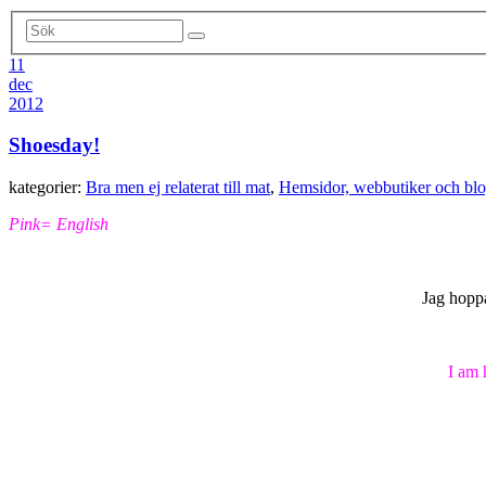
11
dec
2012
Shoesday!
kategorier:
Bra men ej relaterat till mat
,
Hemsidor, webbutiker och blo
Pink= English
Jag hoppa
I am 