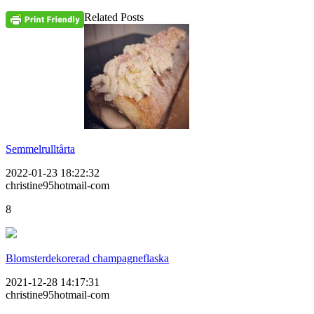
Related Posts
Semmelrulltårta
2022-01-23 18:22:32
christine95hotmail-com
8
Blomsterdekorerad champagneflaska
2021-12-28 14:17:31
christine95hotmail-com