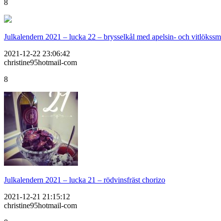
8
Julkalendern 2021 – lucka 22 – brysselkål med apelsin- och vitlökss
2021-12-22 23:06:42
christine95hotmail-com
8
Julkalendern 2021 – lucka 21 – rödvinsfräst chorizo
2021-12-21 21:15:12
christine95hotmail-com