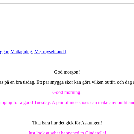
ggar
,
Matlagning
,
Me, myself and I
God morgon!
s på en bra tisdag. Ett par snygga skor kan göra vilken outfit, och dag 
Good morning!
hoping for a good Tuesday. A pair of nice shoes can make any outfit an
Titta bara hur det gick för Askungen!
Just look at what happened to Cinderella!