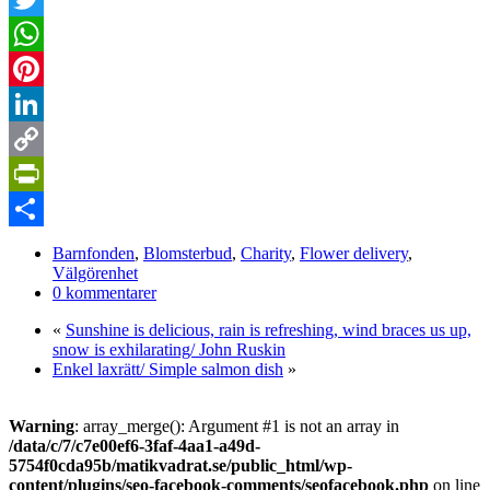
Twitter
WhatsApp
Pinterest
LinkedIn
Copy
Link
PrintFriendly
Dela
Barnfonden
,
Blomsterbud
,
Charity
,
Flower delivery
,
Välgörenhet
0 kommentarer
«
Sunshine is delicious, rain is refreshing, wind braces us up,
snow is exhilarating/ John Ruskin
Enkel laxrätt/ Simple salmon dish
»
Warning
: array_merge(): Argument #1 is not an array in
/data/c/7/c7e00ef6-3faf-4aa1-a49d-
5754f0cda95b/matikvadrat.se/public_html/wp-
content/plugins/seo-facebook-comments/seofacebook.php
on line