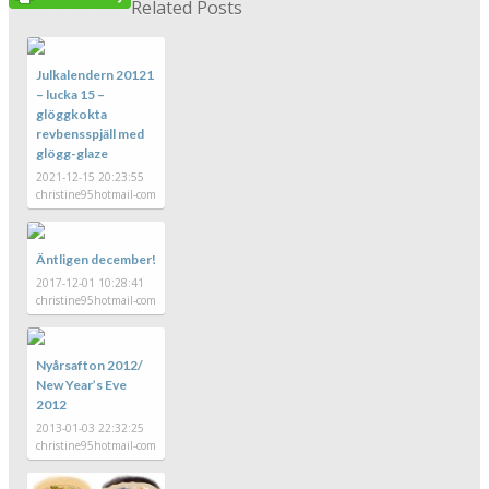
Related Posts
Julkalendern 20121
– lucka 15 –
glöggkokta
revbensspjäll med
glögg-glaze
2021-12-15 20:23:55
christine95hotmail-com
Äntligen december!
2017-12-01 10:28:41
christine95hotmail-com
Nyårsafton 2012/
New Year’s Eve
2012
2013-01-03 22:32:25
christine95hotmail-com