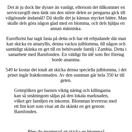
Det är ju dock lite dyrare än vanligt, eftersom det tillkommer en
serviceavgift men tänk om den större delen av pengarna gick till
välgörande ändamål? Då skulle det ju kännas mycket bättre. Man
skulle dels göra någon glad med en blomma, och dels hjälpa en
annan människa.
Euroflorist har tagit fasta på detta och har ett erbjudande där man
kan skicka en amaryllis, denna vackra julblomma, till någon och
samtidigt skänka en get till en behövande familj i Zambia. Detta i
samarbete med Barnfonden. En väldigt fin idé som fler företag
borde anamma.
549 kr kostar det totalt att skicka denna speciella julblomma, i det
priset ingår fraktkostnaden. Av den summan går hela 350 kr till
geten.
Getmjölken ger barnen viktig näring och killingarna
kan så småningom säljas på den lokala marknaden,
vilket ger familjen en inkomst. Blomman levereras med
ett fint kort som visar att du skänkt en get genom
Barnfonden.
Blev du inspirerad att skicka en blomma?