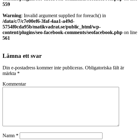
559
Warning
: Invalid argument supplied for foreach() in
/data/c/7/c7e00ef6-3faf-4aa1-a49d-
5754f0cda95b/matikvadrat.se/public_html/wp-
content/plugins/seo-facebook-comments/seofacebook.php
on line
561
Lämna ett svar
Din e-postadress kommer inte publiceras.
Obligatoriska fält är
märkta
*
Kommentar
Namn
*