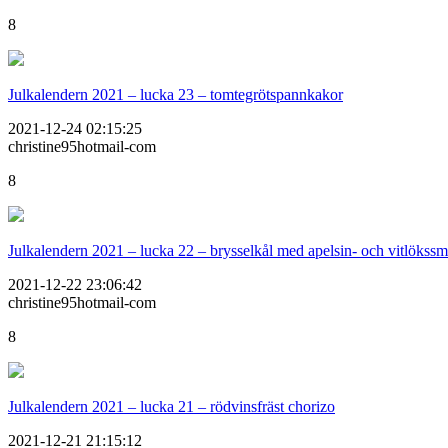
8
Julkalendern 2021 – lucka 23 – tomtegrötspannkakor
2021-12-24 02:15:25
christine95hotmail-com
8
Julkalendern 2021 – lucka 22 – brysselkål med apelsin- och vitlökss
2021-12-22 23:06:42
christine95hotmail-com
8
Julkalendern 2021 – lucka 21 – rödvinsfräst chorizo
2021-12-21 21:15:12