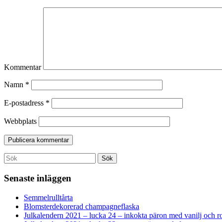
Kommentar
Namn
*
E-postadress
*
Webbplats
Search
Sök
for:
Senaste inläggen
Semmelrulltårta
Blomsterdekorerad champagneflaska
Julkalendern 2021 – lucka 24 – inkokta päron med vanilj och r