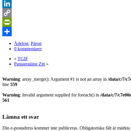
Pinterest
LinkedIn
Copy
Link
PrintFriendly
Dela
Ädelost
,
Päron
0 kommentarer
«
TGIF
Pastagratäng Ziti
»
Warning
: array_merge(): Argument #1 is not an array in
/data/c/7/c
line
559
Warning
: Invalid argument supplied for foreach() in
/data/c/7/c7e0
561
Lämna ett svar
Din e-postadress kommer inte publiceras.
Obligatoriska fält är märkta