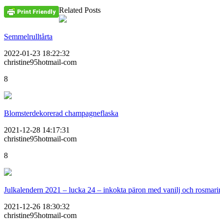
Related Posts
Semmelrulltårta
2022-01-23 18:22:32
christine95hotmail-com
8
Blomsterdekorerad champagneflaska
2021-12-28 14:17:31
christine95hotmail-com
8
Julkalendern 2021 – lucka 24 – inkokta päron med vanilj och rosmari
2021-12-26 18:30:32
christine95hotmail-com