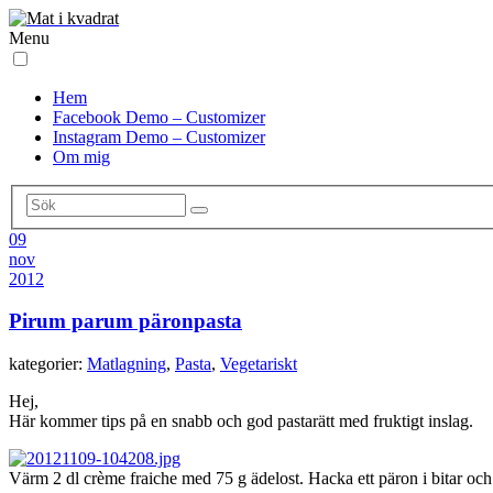
Menu
Hem
Facebook Demo – Customizer
Instagram Demo – Customizer
Om mig
09
nov
2012
Pirum parum päronpasta
kategorier:
Matlagning
,
Pasta
,
Vegetariskt
Hej,
Här kommer tips på en snabb och god pastarätt med fruktigt inslag.
Värm 2 dl crème fraiche med 75 g ädelost. Hacka ett päron i bitar och 