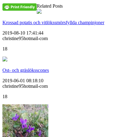
Related Posts
Krossad potatis och vitlökssmörsfyllda champinjoner
2019-08-10 17:41:44
christine95hotmail-com
18
Ost- och gräslöksscones
2019-06-01 08:18:10
christine95hotmail-com
18