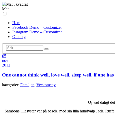
Menu
Hem
Facebook Demo – Customizer
Instagram Demo – Customizer
Om mig
05
nov
2012
One cannot think well, love well, sleep well, if one ha
kategorier:
Familjen
,
Veckomeny
Oj vad dåligt det
Sambons lillasyster var på besök, med sin lilla hundvalp Jack. Ruffe 