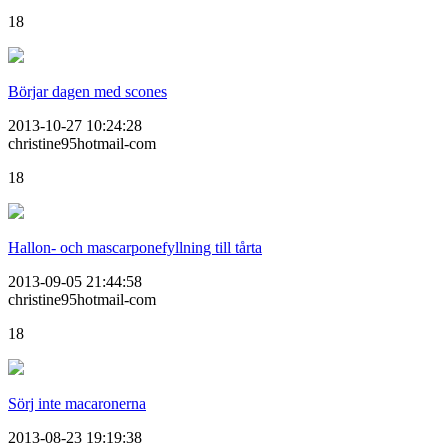
18
Börjar dagen med scones
2013-10-27 10:24:28
christine95hotmail-com
18
Hallon- och mascarponefyllning till tårta
2013-09-05 21:44:58
christine95hotmail-com
18
Sörj inte macaronerna
2013-08-23 19:19:38