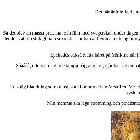
Det här är inte Jack, m
Så det blev en massa prat, mat och film med svägerskan under dagen ig
tendens att bli stökigt på 5 sekunder när han är hemma, och jag är my
Lyckades också tvätta håret på Mini-me när h
Sååååå, eftersom jag inte la upp några inlägg igår har jag en n
En salig blandning som oftast, som börjar med en Meat free Monday
avslut
Min mamma ska laga strömming och potatismos n