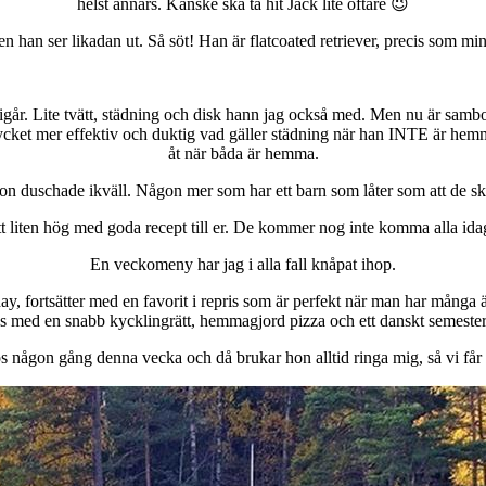
helst annars. Kanske ska ta hit Jack lite oftare 😉
en han ser likadan ut. Så söt! Han är flatcoated retriever, precis som mi
år. Lite tvätt, städning och disk hann jag också med. Men nu är sambon
cket mer effektiv och duktig vad gäller städning när han INTE är hemma. 
åt när båda är hemma.
on duschade ikväll. Någon mer som har ett barn som låter som att de ska
ätt liten hög med goda recept till er. De kommer nog inte komma alla ida
En veckomeny har jag i alla fall knåpat ihop.
, fortsätter med en favorit i repris som är perfekt när man har många ä
as med en snabb kycklingrätt, hemmagjord pizza och ett danskt semeste
ågon gång denna vecka och då brukar hon alltid ringa mig, så vi får se