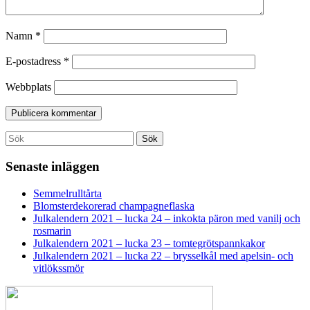
Namn
*
E-postadress
*
Webbplats
Search
Sök
for:
Senaste inläggen
Semmelrulltårta
Blomsterdekorerad champagneflaska
Julkalendern 2021 – lucka 24 – inkokta päron med vanilj och
rosmarin
Julkalendern 2021 – lucka 23 – tomtegrötspannkakor
Julkalendern 2021 – lucka 22 – brysselkål med apelsin- och
vitlökssmör