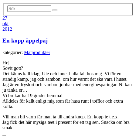
27
okt
2012
En kopp äppelpaj
kategorier:
Matprodukter
Hej,
Sovit gott?
Det känns kall idag. Ute och inne. I alla fall hos mig. Vi för en
ständig kamp, jag och sambon, om hur varmt det ska vara i huset.
Jag är en fryslort och sambon jobbar med energibesparingar. Ni kan
ju tänka er…
Vi brukar ha 19 grader hemma!
Alldeles för kallt enligt mig som får hasa runt i tofflor och extra
kofta.
Vill man bli varm får man ta till andra knep. En kopp te t.e.x.
Jag fick det här mysiga teet i present för ett tag sen. Snacka om bra
smak.