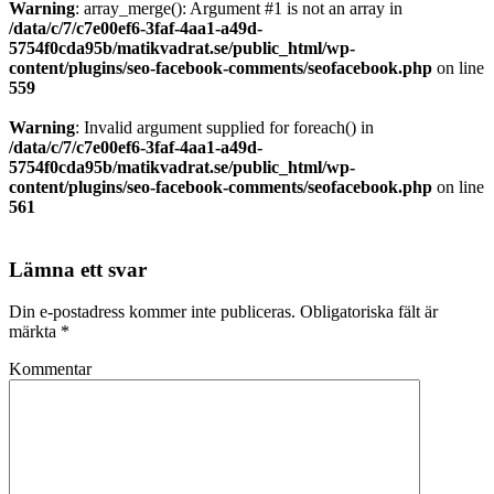
Warning
: array_merge(): Argument #1 is not an array in
/data/c/7/c7e00ef6-3faf-4aa1-a49d-
5754f0cda95b/matikvadrat.se/public_html/wp-
content/plugins/seo-facebook-comments/seofacebook.php
on line
559
Warning
: Invalid argument supplied for foreach() in
/data/c/7/c7e00ef6-3faf-4aa1-a49d-
5754f0cda95b/matikvadrat.se/public_html/wp-
content/plugins/seo-facebook-comments/seofacebook.php
on line
561
Lämna ett svar
Din e-postadress kommer inte publiceras.
Obligatoriska fält är
märkta
*
Kommentar