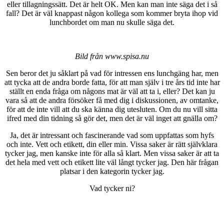
eller tillagningssätt. Det är helt OK. Men kan man inte säga det i så
fall? Det är väl knappast någon kollega som kommer bryta ihop vid
lunchbordet om man nu skulle säga det.
Bild från www.spisa.nu
Sen beror det ju såklart på vad för intressen ens lunchgäng har, men
att tycka att de andra borde fatta, för att man själv i tre års tid inte har
ställt en enda fråga om någons mat är väl att ta i, eller? Det kan ju
vara så att de andra försöker få med dig i diskussionen, av omtanke,
för att de inte vill att du ska känna dig utesluten. Om du nu vill sitta
ifred med din tidning så gör det, men det är väl inget att gnälla om?
Ja, det är intressant och fascinerande vad som uppfattas som hyfs
och inte. Vett och etikett, din eller min. Vissa saker är rätt självklara
tycker jag, men kanske inte för alla så klart. Men vissa saker är att ta
det hela med vett och etikett lite väl långt tycker jag. Den här frågan
platsar i den kategorin tycker jag.
Vad tycker ni?