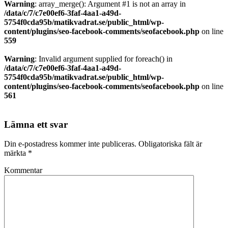
Warning
: array_merge(): Argument #1 is not an array in
/data/c/7/c7e00ef6-3faf-4aa1-a49d-
5754f0cda95b/matikvadrat.se/public_html/wp-
content/plugins/seo-facebook-comments/seofacebook.php
on line
559
Warning
: Invalid argument supplied for foreach() in
/data/c/7/c7e00ef6-3faf-4aa1-a49d-
5754f0cda95b/matikvadrat.se/public_html/wp-
content/plugins/seo-facebook-comments/seofacebook.php
on line
561
Lämna ett svar
Din e-postadress kommer inte publiceras.
Obligatoriska fält är
märkta
*
Kommentar