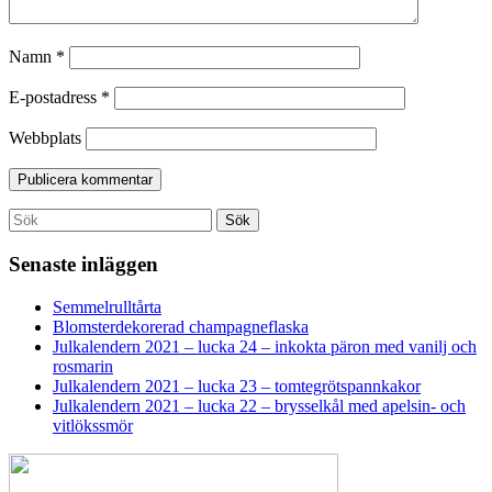
Namn
*
E-postadress
*
Webbplats
Search
Sök
for:
Senaste inläggen
Semmelrulltårta
Blomsterdekorerad champagneflaska
Julkalendern 2021 – lucka 24 – inkokta päron med vanilj och
rosmarin
Julkalendern 2021 – lucka 23 – tomtegrötspannkakor
Julkalendern 2021 – lucka 22 – brysselkål med apelsin- och
vitlökssmör