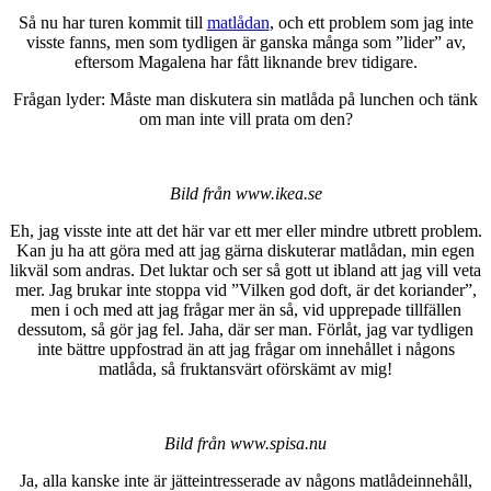
Så nu har turen kommit till
matlådan
, och ett problem som jag inte
visste fanns, men som tydligen är ganska många som ”lider” av,
eftersom Magalena har fått liknande brev tidigare.
Frågan lyder: Måste man diskutera sin matlåda på lunchen och tänk
om man inte vill prata om den?
Bild från www.ikea.se
Eh, jag visste inte att det här var ett mer eller mindre utbrett problem.
Kan ju ha att göra med att jag gärna diskuterar matlådan, min egen
likväl som andras. Det luktar och ser så gott ut ibland att jag vill veta
mer. Jag brukar inte stoppa vid ”Vilken god doft, är det koriander”,
men i och med att jag frågar mer än så, vid upprepade tillfällen
dessutom, så gör jag fel. Jaha, där ser man. Förlåt, jag var tydligen
inte bättre uppfostrad än att jag frågar om innehållet i någons
matlåda, så fruktansvärt oförskämt av mig!
Bild från www.spisa.nu
Ja, alla kanske inte är jätteintresserade av någons matlådeinnehåll,