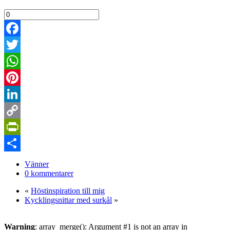
Facebook
Twitter
WhatsApp
Pinterest
LinkedIn
Copy
Link
PrintFriendly
Dela
Vänner
0 kommentarer
«
Höstinspiration till mig
Kycklingsnittar med surkål
»
Warning
: array_merge(): Argument #1 is not an array in