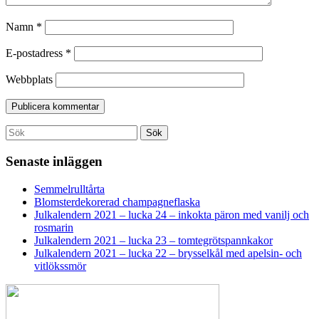
Namn
*
E-postadress
*
Webbplats
Search
Sök
for:
Senaste inläggen
Semmelrulltårta
Blomsterdekorerad champagneflaska
Julkalendern 2021 – lucka 24 – inkokta päron med vanilj och
rosmarin
Julkalendern 2021 – lucka 23 – tomtegrötspannkakor
Julkalendern 2021 – lucka 22 – brysselkål med apelsin- och
vitlökssmör