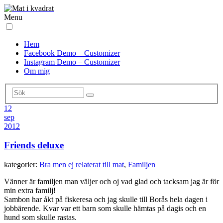
Menu
Hem
Facebook Demo – Customizer
Instagram Demo – Customizer
Om mig
12
sep
2012
Friends deluxe
kategorier:
Bra men ej relaterat till mat
,
Familjen
Vänner är familjen man väljer och oj vad glad och tacksam jag är för
min extra familj!
Sambon har åkt på fiskeresa och jag skulle till Borås hela dagen i
jobbärende. Kvar var ett barn som skulle hämtas på dagis och en
hund som skulle rastas.