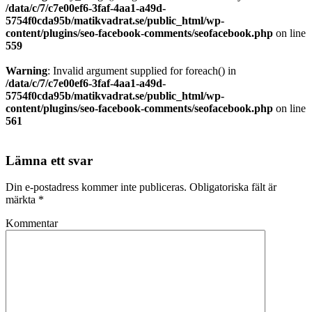
/data/c/7/c7e00ef6-3faf-4aa1-a49d-
5754f0cda95b/matikvadrat.se/public_html/wp-
content/plugins/seo-facebook-comments/seofacebook.php
on line
559
Warning
: Invalid argument supplied for foreach() in
/data/c/7/c7e00ef6-3faf-4aa1-a49d-
5754f0cda95b/matikvadrat.se/public_html/wp-
content/plugins/seo-facebook-comments/seofacebook.php
on line
561
Lämna ett svar
Din e-postadress kommer inte publiceras.
Obligatoriska fält är
märkta
*
Kommentar