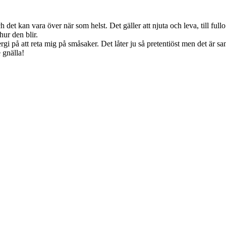
et kan vara över när som helst. Det gäller att njuta och leva, till fullo
ur den blir.
rgi på att reta mig på småsaker. Det låter ju så pretentiöst men det är san
 gnälla!