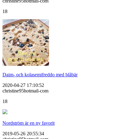
christine95hotmail-com
18
Daim- och kolasemifreddo med blåbär
2020-04-27 17:10:52
christine95hotmail-com
18
Nordström är en ny favorit
2019-05-26 20:55:34