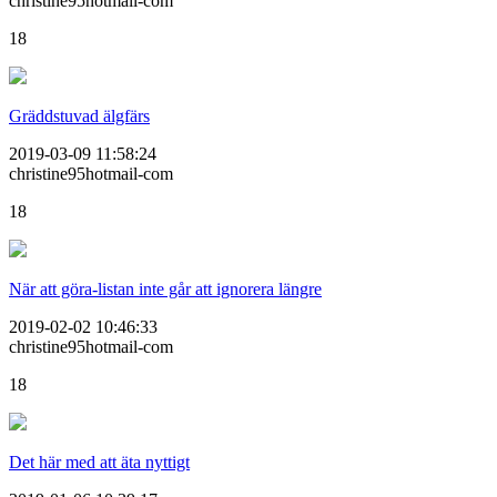
christine95hotmail-com
18
Gräddstuvad älgfärs
2019-03-09 11:58:24
christine95hotmail-com
18
När att göra-listan inte går att ignorera längre
2019-02-02 10:46:33
christine95hotmail-com
18
Det här med att äta nyttigt