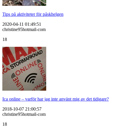
Tips på aktiviteter för påskhelgen
2020-04-11 01:49:51
christine95hotmail-com
18
Ica online – varför har jag inte använt mig av det tidigare?
2018-10-07 21:00:57
christine95hotmail-com
18