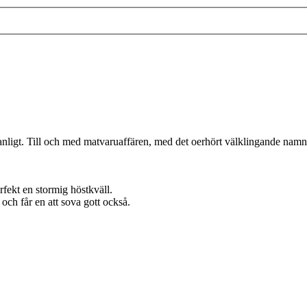
nligt. Till och med matvaruaffären, med det oerhört välklingande namn
fekt en stormig höstkväll.
och får en att sova gott också.