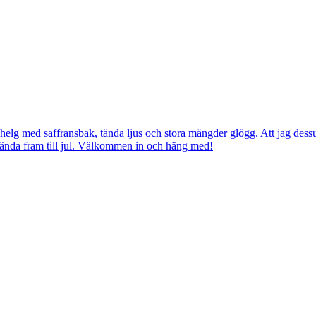
helg med saffransbak, tända ljus och stora mängder glögg. Att jag dess
g, ända fram till jul. Välkommen in och häng med!