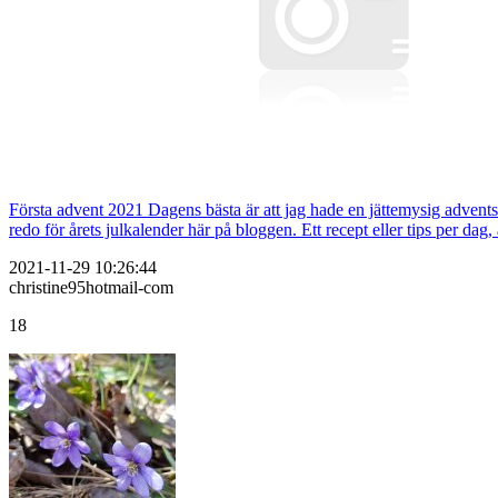
Första advent 2021 Dagens bästa är att jag hade en jättemysig advents
redo för årets julkalender här på bloggen. Ett recept eller tips per da
2021-11-29 10:26:44
christine95hotmail-com
18