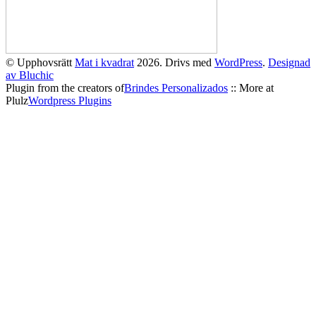
© Upphovsrätt
Mat i kvadrat
2026. Drivs med
WordPress
.
Designad
av Bluchic
Plugin from the creators of
Brindes Personalizados
:: More at
Plulz
Wordpress Plugins