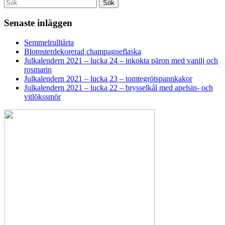
Search
Sök
for:
Senaste inläggen
Semmelrulltårta
Blomsterdekorerad champagneflaska
Julkalendern 2021 – lucka 24 – inkokta päron med vanilj och
rosmarin
Julkalendern 2021 – lucka 23 – tomtegrötspannkakor
Julkalendern 2021 – lucka 22 – brysselkål med apelsin- och
vitlökssmör