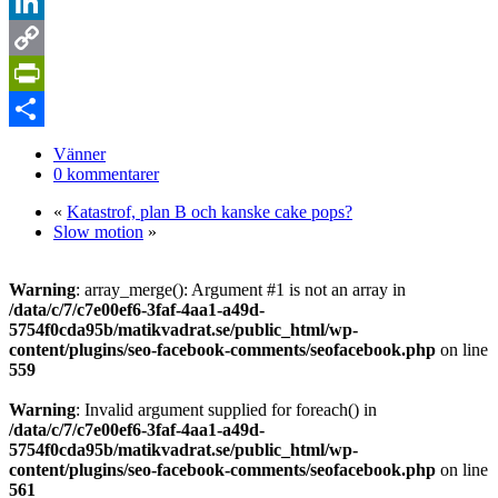
Pinterest
LinkedIn
Copy
Link
PrintFriendly
Dela
Vänner
0 kommentarer
«
Katastrof, plan B och kanske cake pops?
Slow motion
»
Warning
: array_merge(): Argument #1 is not an array in
/data/c/7/c7e00ef6-3faf-4aa1-a49d-
5754f0cda95b/matikvadrat.se/public_html/wp-
content/plugins/seo-facebook-comments/seofacebook.php
on line
559
Warning
: Invalid argument supplied for foreach() in
/data/c/7/c7e00ef6-3faf-4aa1-a49d-
5754f0cda95b/matikvadrat.se/public_html/wp-
content/plugins/seo-facebook-comments/seofacebook.php
on line
561