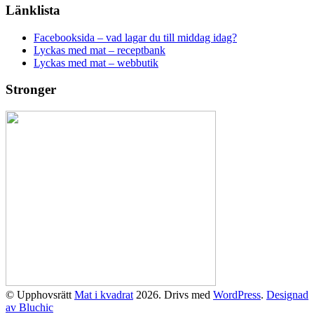
Länklista
Facebooksida – vad lagar du till middag idag?
Lyckas med mat – receptbank
Lyckas med mat – webbutik
Stronger
© Upphovsrätt
Mat i kvadrat
2026. Drivs med
WordPress
.
Designad
av Bluchic