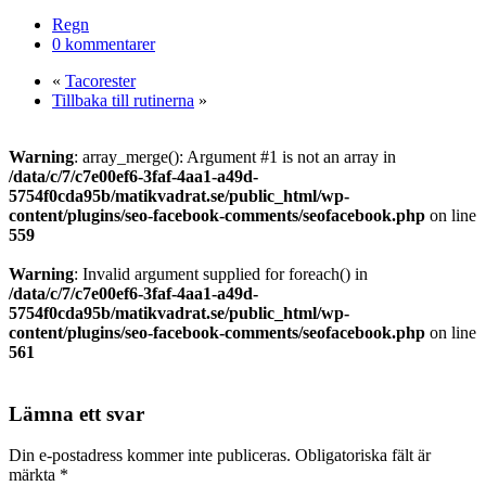
Dela
Regn
0 kommentarer
«
Tacorester
Tillbaka till rutinerna
»
Warning
: array_merge(): Argument #1 is not an array in
/data/c/7/c7e00ef6-3faf-4aa1-a49d-
5754f0cda95b/matikvadrat.se/public_html/wp-
content/plugins/seo-facebook-comments/seofacebook.php
on line
559
Warning
: Invalid argument supplied for foreach() in
/data/c/7/c7e00ef6-3faf-4aa1-a49d-
5754f0cda95b/matikvadrat.se/public_html/wp-
content/plugins/seo-facebook-comments/seofacebook.php
on line
561
Lämna ett svar
Din e-postadress kommer inte publiceras.
Obligatoriska fält är
märkta
*