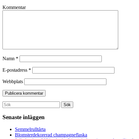
Kommentar
Namn
*
E-postadress
*
Webbplats
Search
Sök
for:
Senaste inläggen
Semmelrulltårta
Blomsterdekorerad champagneflaska