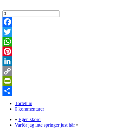
Facebook
Twitter
WhatsApp
Pinterest
LinkedIn
Copy
Link
PrintFriendly
Dela
Tortellini
0 kommentarer
«
Egen skörd
Varför jag inte springer just här
»