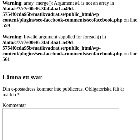
Warning
: array_merge(): Argument #1 is not an array in
/data/c/7/c7e00ef6-3faf-4aa1-a49d-
5754f0cda95b/matikvadrat.se/public_html/wp-
content/plugins/seo-facebook-comments/seofacebook.php
on line
559
Warning
: Invalid argument supplied for foreach() in
/data/c/7/c7e00ef6-3faf-4aa1-a49d-
5754f0cda95b/matikvadrat.se/public_html/wp-
content/plugins/seo-facebook-comments/seofacebook.php
on line
561
Lämna ett svar
Din e-postadress kommer inte publiceras.
Obligatoriska fält är
märkta
*
Kommentar