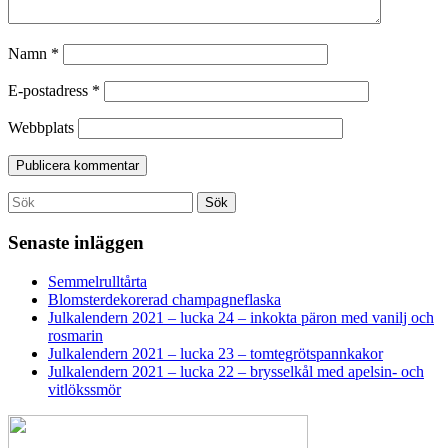
Namn
*
E-postadress
*
Webbplats
Search
Sök
for:
Senaste inläggen
Semmelrulltårta
Blomsterdekorerad champagneflaska
Julkalendern 2021 – lucka 24 – inkokta päron med vanilj och
rosmarin
Julkalendern 2021 – lucka 23 – tomtegrötspannkakor
Julkalendern 2021 – lucka 22 – brysselkål med apelsin- och
vitlökssmör