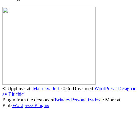
© Upphovsrätt
Mat i kvadrat
2026. Drivs med
WordPress
.
Designad
av Bluchic
Plugin from the creators of
Brindes Personalizados
:: More at
Plulz
Wordpress Plugins