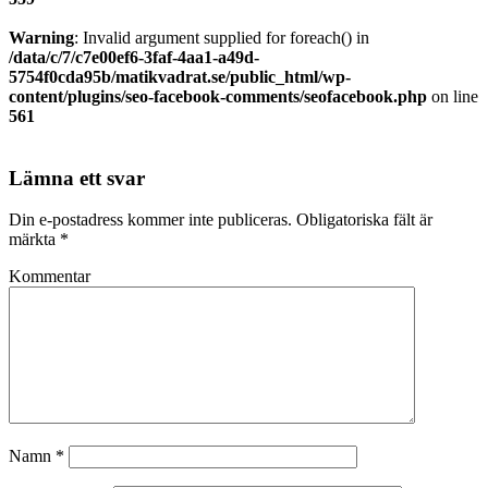
Warning
: Invalid argument supplied for foreach() in
/data/c/7/c7e00ef6-3faf-4aa1-a49d-
5754f0cda95b/matikvadrat.se/public_html/wp-
content/plugins/seo-facebook-comments/seofacebook.php
on line
561
Lämna ett svar
Din e-postadress kommer inte publiceras.
Obligatoriska fält är
märkta
*
Kommentar
Namn
*