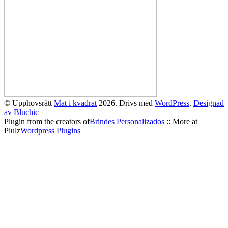
© Upphovsrätt
Mat i kvadrat
2026. Drivs med
WordPress
.
Designad
av Bluchic
Plugin from the creators of
Brindes Personalizados
:: More at
Plulz
Wordpress Plugins