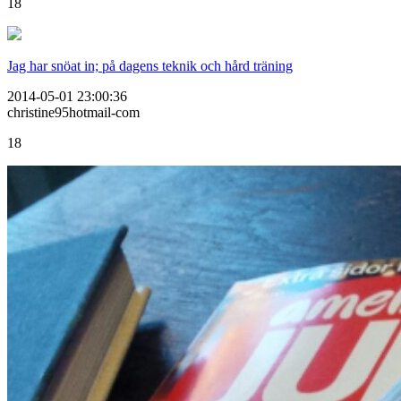
18
Jag har snöat in; på dagens teknik och hård träning
2014-05-01 23:00:36
christine95hotmail-com
18