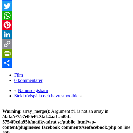
Facebook
Twitter
WhatsApp
Pinterest
LinkedIn
Copy
Link
PrintFriendly
Dela
Film
0 kommentarer
«
Namnsdagsbarn
Stekt rödspätta och havresmoothie
»
Warning
: array_merge(): Argument #1 is not an array in
/data/c/7/c7e00ef6-3faf-4aa1-a49d-
5754f0cda95b/matikvadrat.se/public_html/wp-
content/plugins/seo-facebook-comments/seofacebook.php
on line
559