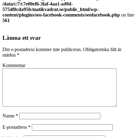
/data/c/7/c7e00ef6-3faf-4aa1-a49d-
5754f0cda95b/matikvadrat.se/public_html/wp-
content/plugins/seo-facebook-comments/seofacebook.php
on line
561
Lämna ett svar
Din e-postadress kommer inte publiceras.
Obligatoriska fält är
märkta
*
Kommentar
Namn
*
E-postadress
*