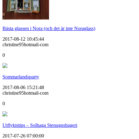
Bästa glassen i Nora (och det är inte Noraglass)
2017-08-12 10:45:44
christine95hotmail-com
0
Sommarlandsparty
2017-08-06 15:21:48
christine95hotmail-com
0
Utflyktstips – Solhaga Stenugnsbageri
2017-07-26 07:00:00