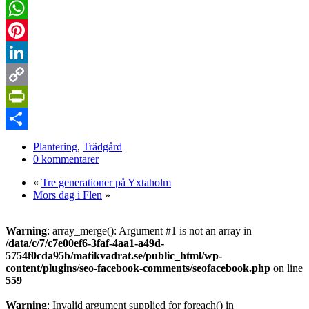
Twitter
WhatsApp
Pinterest
LinkedIn
Copy
Link
PrintFriendly
Dela
Plantering
,
Trädgård
0 kommentarer
«
Tre generationer på Yxtaholm
Mors dag i Flen
»
Warning
: array_merge(): Argument #1 is not an array in
/data/c/7/c7e00ef6-3faf-4aa1-a49d-
5754f0cda95b/matikvadrat.se/public_html/wp-
content/plugins/seo-facebook-comments/seofacebook.php
on line
559
Warning
: Invalid argument supplied for foreach() in