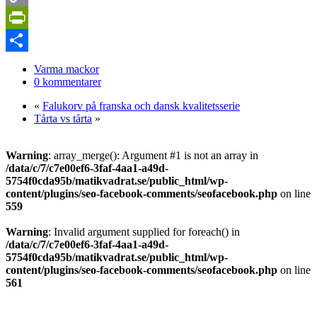
Copy
Link
PrintFriendly
Dela
Varma mackor
0 kommentarer
«
Falukorv på franska och dansk kvalitetsserie
Tårta vs tårta
»
Warning
: array_merge(): Argument #1 is not an array in
/data/c/7/c7e00ef6-3faf-4aa1-a49d-
5754f0cda95b/matikvadrat.se/public_html/wp-
content/plugins/seo-facebook-comments/seofacebook.php
on line
559
Warning
: Invalid argument supplied for foreach() in
/data/c/7/c7e00ef6-3faf-4aa1-a49d-
5754f0cda95b/matikvadrat.se/public_html/wp-
content/plugins/seo-facebook-comments/seofacebook.php
on line
561