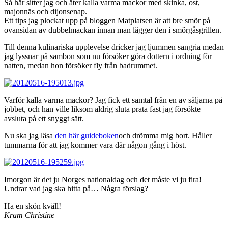
Så här sitter jag och äter kalla varma mackor med skinka, ost,
majonnäs och dijonsenap.
Ett tips jag plockat upp på bloggen Matplatsen är att bre smör på
ovansidan av dubbelmackan innan man lägger den i smörgåsgrillen.
Till denna kulinariska upplevelse dricker jag ljummen sangria medan
jag lyssnar på sambon som nu försöker göra dottern i ordning för
natten, medan hon försöker fly från badrummet.
Varför kalla varma mackor? Jag fick ett samtal från en av säljarna på
jobbet, och han ville liksom aldrig sluta prata fast jag försökte
avsluta på ett snyggt sätt.
Nu ska jag läsa
den här guideboken
och drömma mig bort. Håller
tummarna för att jag kommer vara där någon gång i höst.
Imorgon är det ju Norges nationaldag och det måste vi ju fira!
Undrar vad jag ska hitta på… Några förslag?
Ha en skön kväll!
Kram Christine