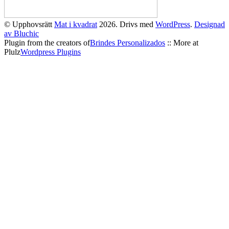
© Upphovsrätt
Mat i kvadrat
2026. Drivs med
WordPress
.
Designad
av Bluchic
Plugin from the creators of
Brindes Personalizados
:: More at
Plulz
Wordpress Plugins