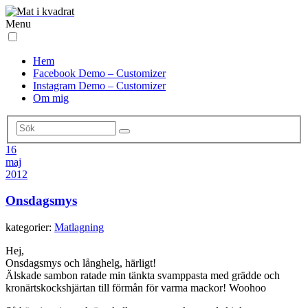
Menu
Hem
Facebook Demo – Customizer
Instagram Demo – Customizer
Om mig
16
maj
2012
Onsdagsmys
kategorier:
Matlagning
Hej,
Onsdagsmys och långhelg, härligt!
Älskade sambon ratade min tänkta svamppasta med grädde och
kronärtskockshjärtan till förmån för varma mackor! Woohoo