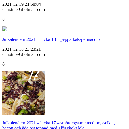
2021-12-19 21:58:04
christine95hotmail-com
8
Julkalendern 2021 – lucka 18 – pepparkakspannacotta
2021-12-18 23:23:21
christine95hotmail-com
8
Julkalendern 2021 – lucka 17 – smördegstarte med brysselkål,
bacon och ädelost toppad med glöggkokt lök