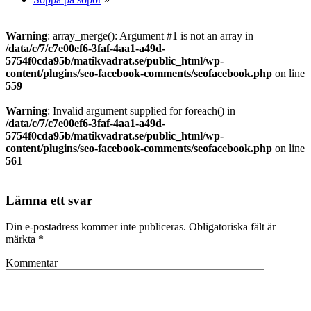
Warning
: array_merge(): Argument #1 is not an array in
/data/c/7/c7e00ef6-3faf-4aa1-a49d-
5754f0cda95b/matikvadrat.se/public_html/wp-
content/plugins/seo-facebook-comments/seofacebook.php
on line
559
Warning
: Invalid argument supplied for foreach() in
/data/c/7/c7e00ef6-3faf-4aa1-a49d-
5754f0cda95b/matikvadrat.se/public_html/wp-
content/plugins/seo-facebook-comments/seofacebook.php
on line
561
Lämna ett svar
Din e-postadress kommer inte publiceras.
Obligatoriska fält är
märkta
*
Kommentar