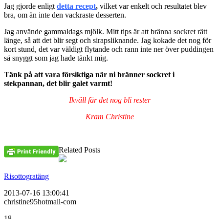
Jag gjorde enligt
detta recept
,
vilket var enkelt och resultatet blev
bra, om än inte den vackraste desserten.
Jag använde gammaldags mjölk. Mitt tips är att bränna sockret rätt
länge, så att det blir segt och sirapsliknande. Jag kokade det nog för
kort stund, det var väldigt flytande och rann inte ner över puddingen
så snyggt som jag hade tänkt mig.
Tänk på att vara försiktiga när ni bränner sockret i
stekpannan, det blir galet varmt!
Ikväll får det nog bli rester
Kram Christine
Related Posts
Risottogratäng
2013-07-16 13:00:41
christine95hotmail-com
18