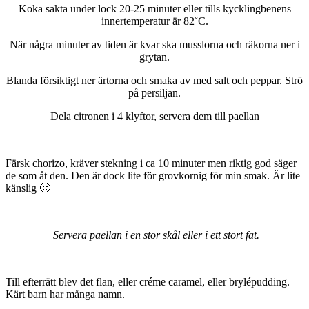
Koka sakta under lock 20-25 minuter eller tills kycklingbenens
innertemperatur är 82˚C.
När några minuter av tiden är kvar ska musslorna och räkorna ner i
grytan.
Blanda försiktigt ner ärtorna och smaka av med salt och peppar. Strö
på persiljan.
Dela citronen i 4 klyftor, servera dem till paellan
Färsk chorizo, kräver stekning i ca 10 minuter men riktig god säger
de som åt den. Den är dock lite för grovkornig för min smak. Är lite
känslig 🙂
Servera paellan i en stor skål eller i ett stort fat.
Till efterrätt blev det flan, eller créme caramel, eller brylépudding.
Kärt barn har många namn.