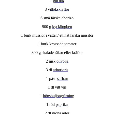
1
gul lök
3
vitlöksklyftor
6 små färska chorizo
900 g
kycklingben
1 burk musslor i vatten/ ett nät färska musslor
1 burk krossade tomater
300 g skalade räkor eller kräftor
2 msk
olivolja
3 dl
arborioris
1 påse
saffran
1 dl vitt vin
1
hönsbuljongtärning
1 röd
paprika
2 dl gröna
ärter