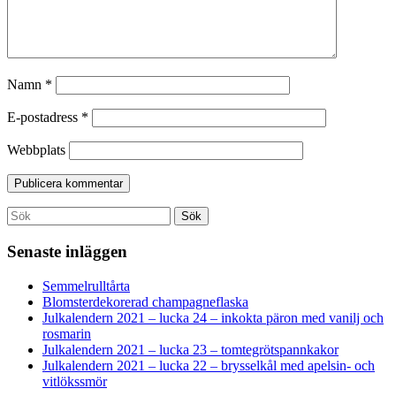
Namn
*
E-postadress
*
Webbplats
Search
Sök
for:
Senaste inläggen
Semmelrulltårta
Blomsterdekorerad champagneflaska
Julkalendern 2021 – lucka 24 – inkokta päron med vanilj och
rosmarin
Julkalendern 2021 – lucka 23 – tomtegrötspannkakor
Julkalendern 2021 – lucka 22 – brysselkål med apelsin- och
vitlökssmör