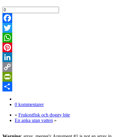
Facebook
Twitter
WhatsApp
Pinterest
LinkedIn
Copy
Link
PrintFriendly
Dela
0 kommentarer
«
Frukostfisk och doggy bite
En anka utan vatten
»
Warning
: array_merge(): Argument #1 is not an array in