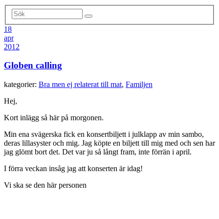
18
apr
2012
Globen calling
kategorier:
Bra men ej relaterat till mat
,
Familjen
Hej,
Kort inlägg så här på morgonen.
Min ena svägerska fick en konsertbiljett i julklapp av min sambo,
deras lillasyster och mig. Jag köpte en biljett till mig med och sen har
jag glömt bort det. Det var ju så långt fram, inte förrän i april.
I förra veckan insåg jag att konserten är idag!
Vi ska se den här personen