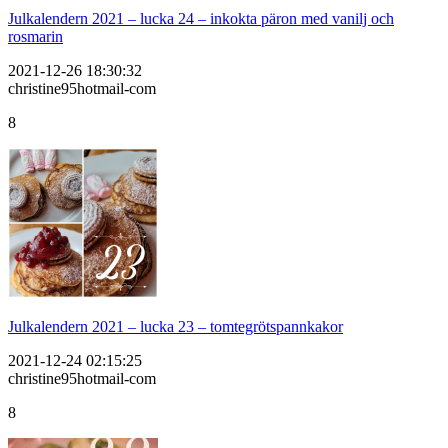
Julkalendern 2021 – lucka 24 – inkokta päron med vanilj och
rosmarin
2021-12-26 18:30:32
christine95hotmail-com
8
Julkalendern 2021 – lucka 23 – tomtegrötspannkakor
2021-12-24 02:15:25
christine95hotmail-com
8