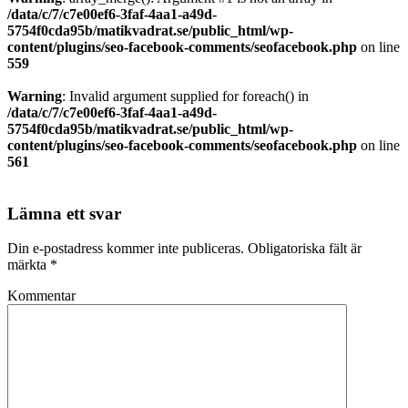
/data/c/7/c7e00ef6-3faf-4aa1-a49d-
5754f0cda95b/matikvadrat.se/public_html/wp-
content/plugins/seo-facebook-comments/seofacebook.php
on line
559
Warning
: Invalid argument supplied for foreach() in
/data/c/7/c7e00ef6-3faf-4aa1-a49d-
5754f0cda95b/matikvadrat.se/public_html/wp-
content/plugins/seo-facebook-comments/seofacebook.php
on line
561
Lämna ett svar
Din e-postadress kommer inte publiceras.
Obligatoriska fält är
märkta
*
Kommentar