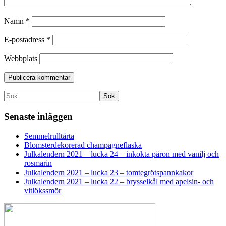
Namn
*
E-postadress
*
Webbplats
Search
Sök
for:
Senaste inläggen
Semmelrulltårta
Blomsterdekorerad champagneflaska
Julkalendern 2021 – lucka 24 – inkokta päron med vanilj och
rosmarin
Julkalendern 2021 – lucka 23 – tomtegrötspannkakor
Julkalendern 2021 – lucka 22 – brysselkål med apelsin- och
vitlökssmör