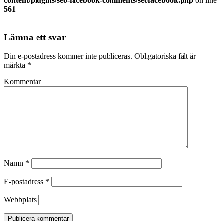
content/plugins/seo-facebook-comments/seofacebook.php
on line
561
Lämna ett svar
Din e-postadress kommer inte publiceras.
Obligatoriska fält är
märkta
*
Kommentar
Namn
*
E-postadress
*
Webbplats