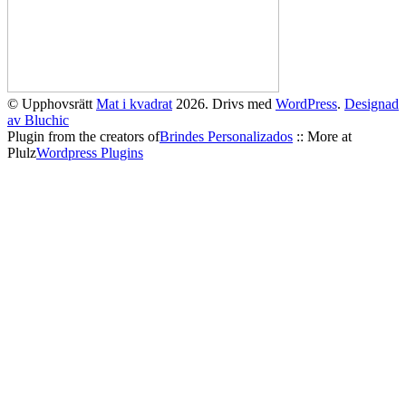
© Upphovsrätt
Mat i kvadrat
2026. Drivs med
WordPress
.
Designad
av Bluchic
Plugin from the creators of
Brindes Personalizados
:: More at
Plulz
Wordpress Plugins