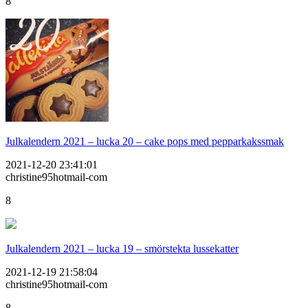
8
Julkalendern 2021 – lucka 20 – cake pops med pepparkakssmak
2021-12-20 23:41:01
christine95hotmail-com
8
Julkalendern 2021 – lucka 19 – smörstekta lussekatter
2021-12-19 21:58:04
christine95hotmail-com
8