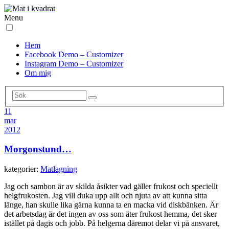
Menu
Hem
Facebook Demo – Customizer
Instagram Demo – Customizer
Om mig
11
mar
2012
Morgonstund…
kategorier:
Matlagning
Jag och sambon är av skilda åsikter vad gäller frukost och speciellt
helgfrukosten. Jag vill duka upp allt och njuta av att kunna sitta
länge, han skulle lika gärna kunna ta en macka vid diskbänken. Är
det arbetsdag är det ingen av oss som äter frukost hemma, det sker
istället på dagis och jobb. På helgerna däremot delar vi på ansvaret,