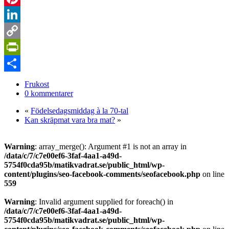
Pinterest
LinkedIn
Copy
Link
PrintFriendly
Dela
Frukost
0 kommentarer
«
Födelsedagsmiddag à la 70-tal
Kan skräpmat vara bra mat?
»
Warning
: array_merge(): Argument #1 is not an array in
/data/c/7/c7e00ef6-3faf-4aa1-a49d-
5754f0cda95b/matikvadrat.se/public_html/wp-
content/plugins/seo-facebook-comments/seofacebook.php
on line
559
Warning
: Invalid argument supplied for foreach() in
/data/c/7/c7e00ef6-3faf-4aa1-a49d-
5754f0cda95b/matikvadrat.se/public_html/wp-