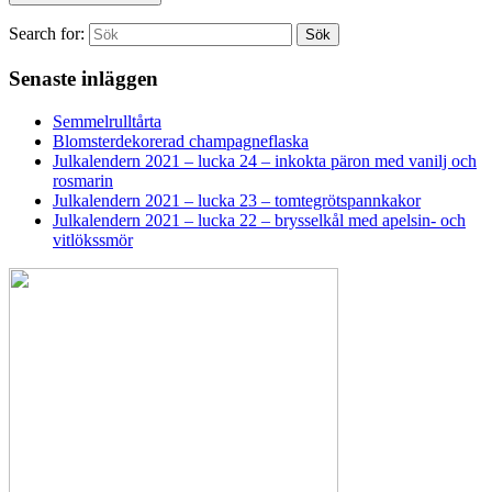
Search for:
Sök
Senaste inläggen
Semmelrulltårta
Blomsterdekorerad champagneflaska
Julkalendern 2021 – lucka 24 – inkokta päron med vanilj och
rosmarin
Julkalendern 2021 – lucka 23 – tomtegrötspannkakor
Julkalendern 2021 – lucka 22 – brysselkål med apelsin- och
vitlökssmör