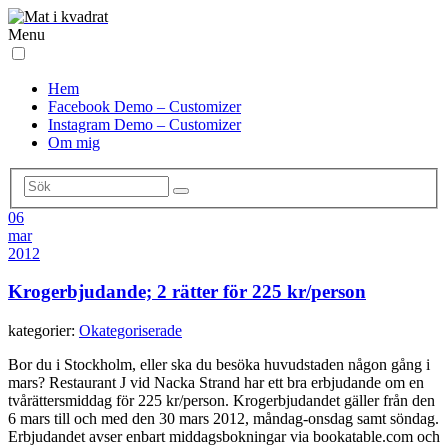
Menu
Hem
Facebook Demo – Customizer
Instagram Demo – Customizer
Om mig
06
mar
2012
Krogerbjudande; 2 rätter för 225 kr/person
kategorier:
Okategoriserade
Bor du i Stockholm, eller ska du besöka huvudstaden någon gång i
mars? Restaurant J vid Nacka Strand har ett bra erbjudande om en
tvårättersmiddag för 225 kr/person. Krogerbjudandet gäller från den
6 mars till och med den 30 mars 2012, måndag-onsdag samt söndag.
Erbjudandet avser enbart middagsbokningar via bookatable.com och