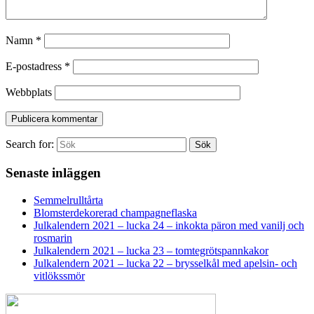
Namn
*
E-postadress
*
Webbplats
Search for:
Sök
Senaste inläggen
Semmelrulltårta
Blomsterdekorerad champagneflaska
Julkalendern 2021 – lucka 24 – inkokta päron med vanilj och
rosmarin
Julkalendern 2021 – lucka 23 – tomtegrötspannkakor
Julkalendern 2021 – lucka 22 – brysselkål med apelsin- och
vitlökssmör