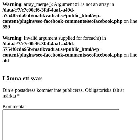
Warning
: array_merge(): Argument #1 is not an array in
/data/c/7/c7e00ef6-3faf-4aa1-a49d-
5754f0cda95b/matikvadrat.se/public_html/wp-
content/plugins/seo-facebook-comments/seofacebook.php
on line
559
Warning
: Invalid argument supplied for foreach() in
/data/c/7/c7e00ef6-3faf-4aa1-a49d-
5754f0cda95b/matikvadrat.se/public_html/wp-
content/plugins/seo-facebook-comments/seofacebook.php
on line
561
Lämna ett svar
Din e-postadress kommer inte publiceras.
Obligatoriska fält är
märkta
*
Kommentar