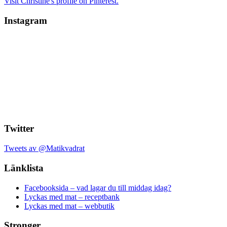
Visit Christine's profile on Pinterest.
Instagram
Twitter
Tweets av @Matikvadrat
Länklista
Facebooksida – vad lagar du till middag idag?
Lyckas med mat – receptbank
Lyckas med mat – webbutik
Stronger