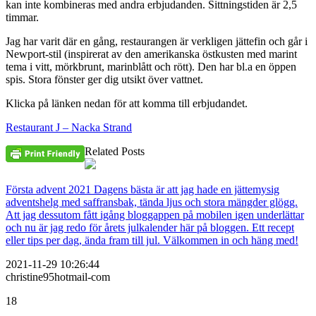
kan inte kombineras med andra erbjudanden. Sittningstiden är 2,5
timmar.
Jag har varit där en gång, restaurangen är verkligen jättefin och går i
Newport-stil (inspirerat av den amerikanska östkusten med marint
tema i vitt, mörkbrunt, marinblått och rött). Den har bl.a en öppen
spis. Stora fönster ger dig utsikt över vattnet.
Klicka på länken nedan för att komma till erbjudandet.
Restaurant J – Nacka Strand
Related Posts
Första advent 2021 Dagens bästa är att jag hade en jättemysig
adventshelg med saffransbak, tända ljus och stora mängder glögg.
Att jag dessutom fått igång bloggappen på mobilen igen underlättar
och nu är jag redo för årets julkalender här på bloggen. Ett recept
eller tips per dag, ända fram till jul. Välkommen in och häng med!
2021-11-29 10:26:44
christine95hotmail-com
18