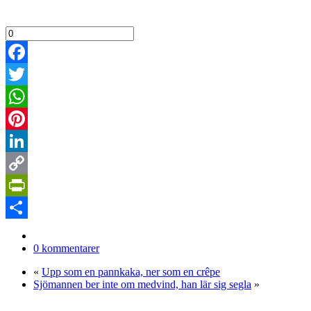
Facebook
Twitter
WhatsApp
Pinterest
LinkedIn
Copy
Link
PrintFriendly
Dela
0 kommentarer
«
Upp som en pannkaka, ner som en crêpe
Sjömannen ber inte om medvind, han lär sig segla
»