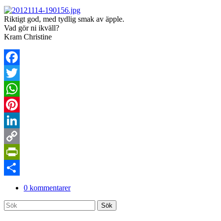
Riktigt god, med tydlig smak av äpple.
Vad gör ni ikväll?
Kram Christine
Facebook
Twitter
WhatsApp
Pinterest
LinkedIn
Copy
Link
PrintFriendly
Dela
0 kommentarer
Search
Sök
for: