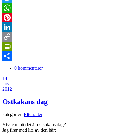
Twitter
WhatsApp
Pinterest
LinkedIn
Copy
Link
PrintFriendly
Dela
0 kommentarer
14
nov
2012
Ostkakans dag
kategorier:
Efterrätter
Visste ni att det är ostkakans dag?
Jag firar med lite av den här: