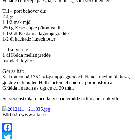
Hittade ett recept på Arla, så klart :-), som verkar enkelt.
Till 4 port behöver du:
2 ägg
1 1/2 msk mjöl
250 g Keso äpple päron vanilj
1 1/2 dl Kelda matlagningsgrädde
1/2 dl hackade hasselnötter
Till servering:
1 dl Kelda mellangrädde
mandarinklyftor
Gör så här:
Sätt ugnen på 175°. Vispa upp äggen och blanda med mjöl, keso,
grädde och nötter. Häll smeten i 4 smorda portionsformar.
Grädda i mitten av ugnen ca 30 min.
Servera ostkakan med lättvispad grädde och mandarinklyftor.
Bild från www.arla.se
Facebook