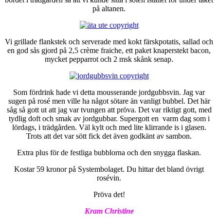
på altanen.
Vi grillade flankstek och serverade med kokt färskpotatis, sallad och
en god sås gjord på 2,5 crème fraiche, ett paket knaperstekt bacon,
mycket pepparrot och 2 msk skånk senap.
Som fördrink hade vi detta mousserande jordgubbsvin. Jag var
sugen på rosé men ville ha något sötare än vanligt bubbel. Det här
såg så gott ut att jag var tvungen att pröva. Det var riktigt gott, med
tydlig doft och smak av jordgubbar. Supergott en varm dag som i
lördags, i trädgården. Väl kylt och med lite klirrande is i glasen.
Trots att det var sött fick det även godkänt av sambon.
Extra plus för de festliga bubblorna och den snygga flaskan.
Kostar 59 kronor på Systembolaget. Du hittar det bland övrigt
rosévin.
Pröva det!
Kram Christine