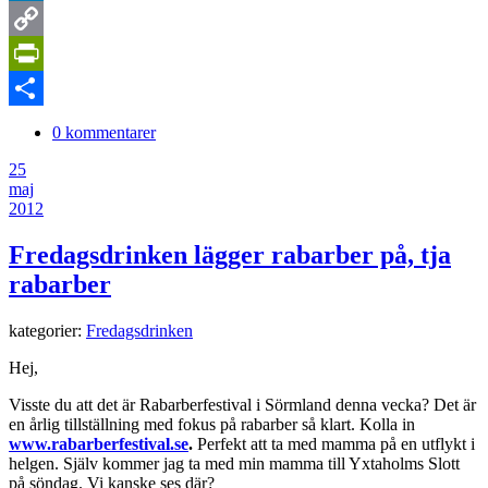
LinkedIn
Copy
Link
PrintFriendly
Dela
0 kommentarer
25
maj
2012
Fredagsdrinken lägger rabarber på, tja
rabarber
kategorier:
Fredagsdrinken
Hej,
Visste du att det är Rabarberfestival i Sörmland denna vecka? Det är
en årlig tillställning med fokus på rabarber så klart. Kolla in
www.rabarberfestival.se
.
Perfekt att ta med mamma på en utflykt i
helgen. Själv kommer jag ta med min mamma till Yxtaholms Slott
på söndag. Vi kanske ses där?