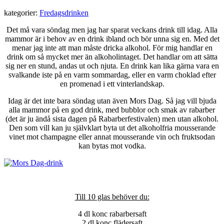
kategorier:
Fredagsdrinken
Det må vara söndag men jag har sparat veckans drink till idag. Alla
mammor är i behov av en drink ibland och bör unna sig en. Med det
menar jag inte att man måste dricka alkohol. För mig handlar en
drink om så mycket mer än alkoholintaget. Det handlar om att sätta
sig ner en stund, andas ut och njuta. En drink kan lika gärna vara en
svalkande iste på en varm sommardag, eller en varm choklad efter
en promenad i ett vinterlandskap.
Idag är det inte bara söndag utan även Mors Dag. Så jag vill bjuda
alla mammor på en god drink, med bubblor och smak av rabarber
(det är ju ändå sista dagen på Rabarberfestivalen) men utan alkohol.
Den som vill kan ju självklart byta ut det alkoholfria mousserande
vinet mot champagne eller annat mousserande vin och fruktsodan
kan bytas mot vodka.
Till 10 glas behöver du:
4 dl konc rabarbersaft
2 dl konc flädersaft