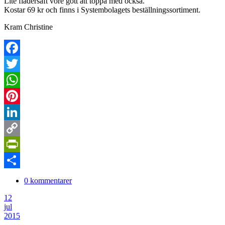
Lite flädersaft vore gott att toppa med också.
Kostar 69 kr och finns i Systembolagets beställningssortiment.
Kram Christine
Facebook
Twitter
WhatsApp
Pinterest
LinkedIn
Copy
Link
PrintFriendly
Dela
0 kommentarer
12
jul
2015