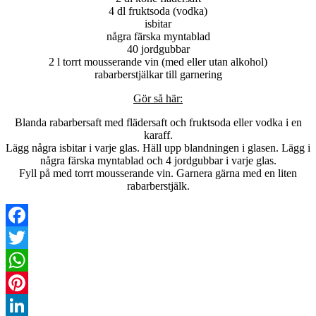
4 dl fruktsoda (vodka)
isbitar
några färska myntablad
40 jordgubbar
2 l torrt mousserande vin (med eller utan alkohol)
rabarberstjälkar till garnering
Gör så här:
Blanda rabarbersaft med flädersaft och fruktsoda eller vodka i en
karaff.
Lägg några isbitar i varje glas. Häll upp blandningen i glasen. Lägg i
några färska myntablad och 4 jordgubbar i varje glas.
Fyll på med torrt mousserande vin. Garnera gärna med en liten
rabarberstjälk.
Facebook
Twitter
WhatsApp
Pinterest