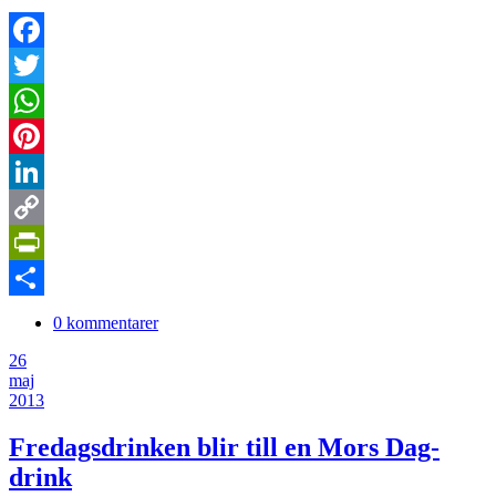
Facebook
Twitter
WhatsApp
Pinterest
LinkedIn
Copy
Link
PrintFriendly
Dela
0 kommentarer
26
maj
2013
Fredagsdrinken blir till en Mors Dag-
drink