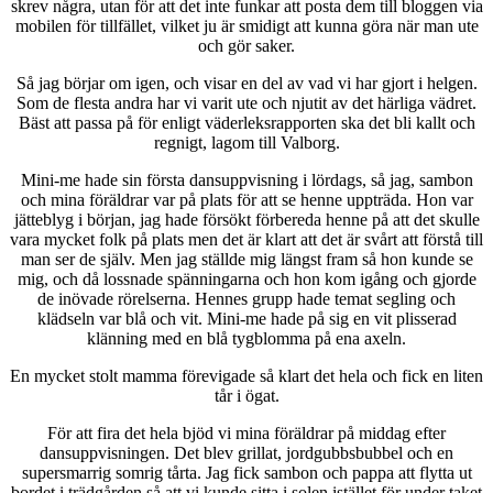
skrev några, utan för att det inte funkar att posta dem till bloggen via
mobilen för tillfället, vilket ju är smidigt att kunna göra när man ute
och gör saker.
Så jag börjar om igen, och visar en del av vad vi har gjort i helgen.
Som de flesta andra har vi varit ute och njutit av det härliga vädret.
Bäst att passa på för enligt väderleksrapporten ska det bli kallt och
regnigt, lagom till Valborg.
Mini-me hade sin första dansuppvisning i lördags, så jag, sambon
och mina föräldrar var på plats för att se henne uppträda. Hon var
jätteblyg i början, jag hade försökt förbereda henne på att det skulle
vara mycket folk på plats men det är klart att det är svårt att förstå till
man ser de själv. Men jag ställde mig längst fram så hon kunde se
mig, och då lossnade spänningarna och hon kom igång och gjorde
de inövade rörelserna. Hennes grupp hade temat segling och
klädseln var blå och vit. Mini-me hade på sig en vit plisserad
klänning med en blå tygblomma på ena axeln.
En mycket stolt mamma förevigade så klart det hela och fick en liten
tår i ögat.
För att fira det hela bjöd vi mina föräldrar på middag efter
dansuppvisningen. Det blev grillat, jordgubbsbubbel och en
supersmarrig somrig tårta. Jag fick sambon och pappa att flytta ut
bordet i trädgården så att vi kunde sitta i solen istället för under taket