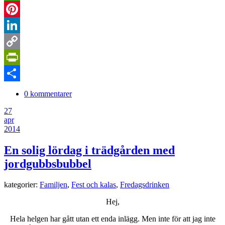
WhatsApp
Pinterest
LinkedIn
Copy
Link
PrintFriendly
Dela
0 kommentarer
27
apr
2014
En solig lördag i trädgården med
jordgubbsbubbel
kategorier:
Familjen
,
Fest och kalas
,
Fredagsdrinken
Hej,
Hela helgen har gått utan ett enda inlägg. Men inte för att jag inte