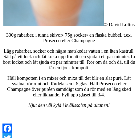
© David Loftus
300g rabarber, i tunna skivor• 75g socker• en flaska bubbel, t.ex.
Prosecco eller Champagne
Lägg rabarber, socker och några matskedar vatten i en liten kastrull.
Sätt på ett lock och låt koka upp för att sen sjuda i ett par minuter.Ta
bort locket och låt sjuda ett par minuter till. Rör om då och då, till du
får en tjock kompott.
Häll kompotten i en mixer och mixa till det blir en slät puré. Låt
svalna, rör runt och fördela sen i 6 glas. Häll Prosecco eller
Champagne över puréen samtidigt som du rör med en lång sked
eller liknande. Fyll upp glaset till 3/4.
Njut den väl kyld i kvällssolen på altanen!