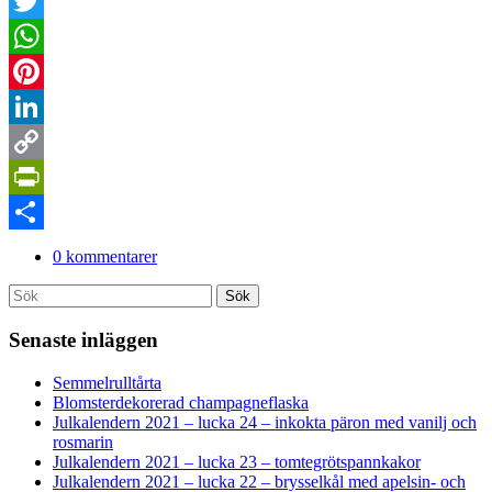
Facebook
Twitter
WhatsApp
Pinterest
LinkedIn
Copy
Link
PrintFriendly
Dela
0 kommentarer
Search
Sök
for:
Senaste inläggen
Semmelrulltårta
Blomsterdekorerad champagneflaska
Julkalendern 2021 – lucka 24 – inkokta päron med vanilj och
rosmarin
Julkalendern 2021 – lucka 23 – tomtegrötspannkakor
Julkalendern 2021 – lucka 22 – brysselkål med apelsin- och