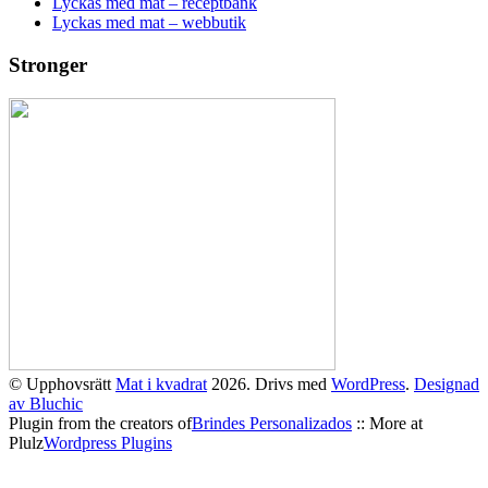
Lyckas med mat – receptbank
Lyckas med mat – webbutik
Stronger
© Upphovsrätt
Mat i kvadrat
2026. Drivs med
WordPress
.
Designad
av Bluchic
Plugin from the creators of
Brindes Personalizados
:: More at
Plulz
Wordpress Plugins