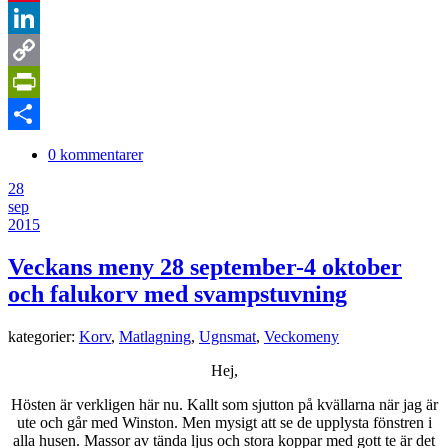
Pinterest
LinkedIn
Copy
Link
PrintFriendly
Dela
0 kommentarer
28
sep
2015
Veckans meny 28 september-4 oktober
och falukorv med svampstuvning
kategorier:
Korv
,
Matlagning
,
Ugnsmat
,
Veckomeny
Hej,
Hösten är verkligen här nu. Kallt som sjutton på kvällarna när jag är
ute och går med Winston. Men mysigt att se de upplysta fönstren i
alla husen. Massor av tända ljus och stora koppar med gott te är det