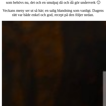
som behövs nu, det och en smulpaj då och då gör underverk 🙂
Veckans meny ser ut så här; en salig blandning som vanligt. Dagens
rätt var både enkel och god, recept på den följer nedan.