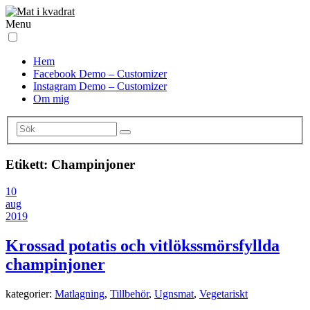
Menu
Hem
Facebook Demo – Customizer
Instagram Demo – Customizer
Om mig
Etikett:
Champinjoner
10
aug
2019
Krossad potatis och vitlökssmörsfyllda
champinjoner
kategorier:
Matlagning
,
Tillbehör
,
Ugnsmat
,
Vegetariskt