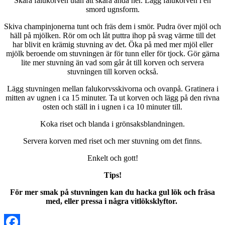
Skåra falukorven utan att skära ända ner. Lägg falukorven i en
smord ugnsform.
Skiva champinjonerna tunt och fräs dem i smör. Pudra över mjöl och
häll på mjölken. Rör om och låt puttra ihop på svag värme till det
har blivit en krämig stuvning av det. Öka på med mer mjöl eller
mjölk beroende om stuvningen är för tunn eller för tjock. Gör gärna
lite mer stuvning än vad som går åt till korven och servera
stuvningen till korven också.
Lägg stuvningen mellan falukorvsskivorna och ovanpå. Gratinera i
mitten av ugnen i ca 15 minuter. Ta ut korven och lägg på den rivna
osten och ställ in i ugnen i ca 10 minuter till.
Koka riset och blanda i grönsaksblandningen.
Servera korven med riset och mer stuvning om det finns.
Enkelt och gott!
Tips!
För mer smak på stuvningen kan du hacka gul lök och fräsa
med, eller pressa i några vitlöksklyftor.