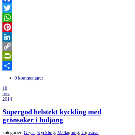
Facebook
Twitter
WhatsApp
Pinterest
LinkedIn
Copy
Link
PrintFriendly
Dela
0 kommentarer
18
nov
2014
Supergod helstekt kyckling med
grönsaker i buljong
kategorier:
Gryta
,
Kyckling
,
Matlagning
,
Ugnsmat