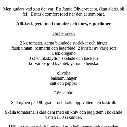
Men gudars vad gott det var! Ett Jamie Oliver-recept, (kan aldrig bli
fel). Brittisk comfort food när den är som bäst.
Allt-i-ett-gryta med tomater och korv, 6 portioner
Du behöver:
2 kg tomater, gärna blandade storlekar och färger
färsk timjan, rosmarin och lagerblad, 2 kvistar av varje sort
1 tsk oregano
3 st vitlöksklyftor, skalade och hackade
korvar av god kvalitet, gärna italienska
olivolja
balsamvinäger
salt och peppar
Gör så här:
Sätt ugnen på 180 grader och koka upp vatten i en kastrull.
Skålla tomaterna; skåra dem med en kniv och lägg dem i kokande
vatten i 30 sekunder.
Häll av vattnet och fyll på med nytt kallt vatten och dra sedan