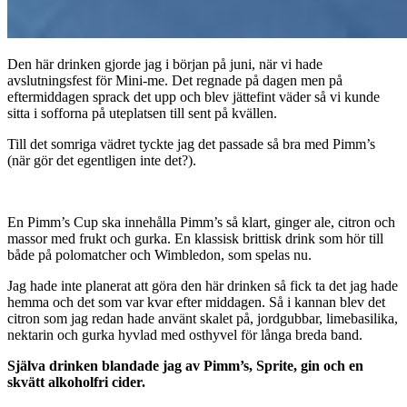
Den här drinken gjorde jag i början på juni, när vi hade
avslutningsfest för Mini-me. Det regnade på dagen men på
eftermiddagen sprack det upp och blev jättefint väder så vi kunde
sitta i sofforna på uteplatsen till sent på kvällen.
Till det somriga vädret tyckte jag det passade så bra med Pimm’s
(när gör det egentligen inte det?).
En Pimm’s Cup ska innehålla Pimm’s så klart, ginger ale, citron och
massor med frukt och gurka. En klassisk brittisk drink som hör till
både på polomatcher och Wimbledon, som spelas nu.
Jag hade inte planerat att göra den här drinken så fick ta det jag hade
hemma och det som var kvar efter middagen. Så i kannan blev det
citron som jag redan hade använt skalet på, jordgubbar, limebasilika,
nektarin och gurka hyvlad med osthyvel för långa breda band.
Själva drinken blandade jag av Pimm’s, Sprite, gin och en
skvätt alkoholfri cider.