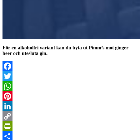
För en alkoholfri variant kan du byta ut Pimm’s mot ginger
beer och utesluta gin.
Facebook
Twitter
WhatsApp
Pinterest
LinkedIn
Copy
Link
PrintFriendly