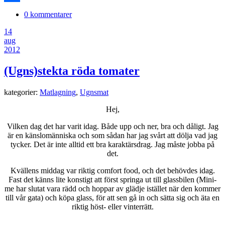
Dela
0 kommentarer
14
aug
2012
(Ugns)stekta röda tomater
kategorier:
Matlagning
,
Ugnsmat
Hej,
Vilken dag det har varit idag. Både upp och ner, bra och dåligt. Jag
är en känslomänniska och som sådan har jag svårt att dölja vad jag
tycker. Det är inte alltid ett bra karaktärsdrag. Jag måste jobba på
det.
Kvällens middag var riktig comfort food, och det behövdes idag.
Fast det känns lite konstigt att först springa ut till glassbilen (Mini-
me har slutat vara rädd och hoppar av glädje istället när den kommer
till vår gata) och köpa glass, för att sen gå in och sätta sig och äta en
riktig höst- eller vinterrätt.