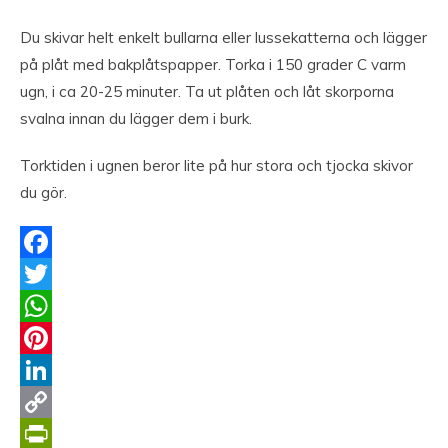
Du skivar helt enkelt bullarna eller lussekatterna och lägger
på plåt med bakplåtspapper. Torka i 150 grader C varm
ugn, i ca 20-25 minuter. Ta ut plåten och låt skorporna
svalna innan du lägger dem i burk.
Torktiden i ugnen beror lite på hur stora och tjocka skivor
du gör.
Facebook
Twitter
WhatsApp
Pinterest
LinkedIn
Copy