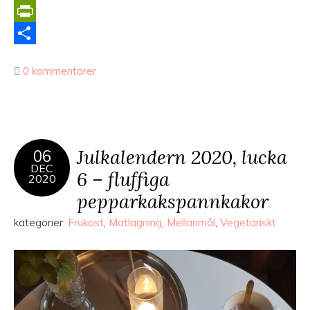
Copy
Link
PrintFriendly
Dela
0 kommentarer
Julkalendern 2020, lucka
06
DEC
6 – fluffiga
2020
pepparkakspannkakor
kategorier:
Frukost
,
Matlagning
,
Mellanmål
,
Vegetariskt