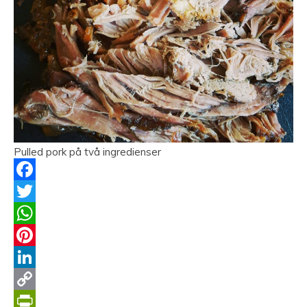
Pulled pork på två ingredienser
Facebook
Twitter
WhatsApp
Pinterest
LinkedIn
Copy