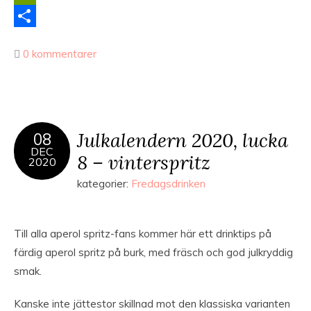
Link
PrintFriendly
Dela
0 kommentarer
Julkalendern 2020, lucka
08
DEC
8 – vinterspritz
2020
kategorier:
Fredagsdrinken
Till alla aperol spritz-fans kommer här ett drinktips på
färdig aperol spritz på burk, med fräsch och god julkryddig
smak.
Kanske inte jättestor skillnad mot den klassiska varianten