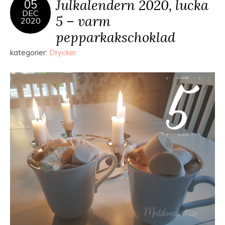
Julkalendern 2020, lucka
05
DEC
5 – varm
2020
pepparkakschoklad
kategorier:
Drycker