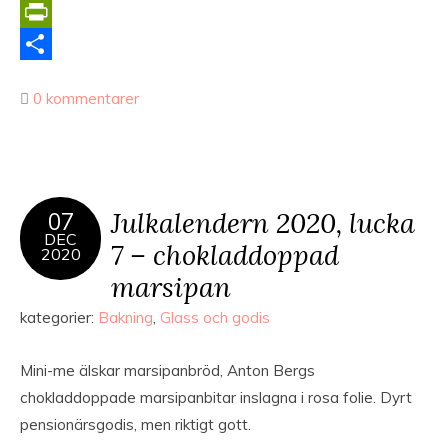
Copy
Link
PrintFriendly
Dela
0 kommentarer
Julkalendern 2020, lucka
07
DEC
7 – chokladdoppad
2020
marsipan
kategorier:
Bakning
,
Glass och godis
Mini-me älskar marsipanbröd, Anton Bergs
chokladdoppade marsipanbitar inslagna i rosa folie. Dyrt
pensionärsgodis, men riktigt gott.