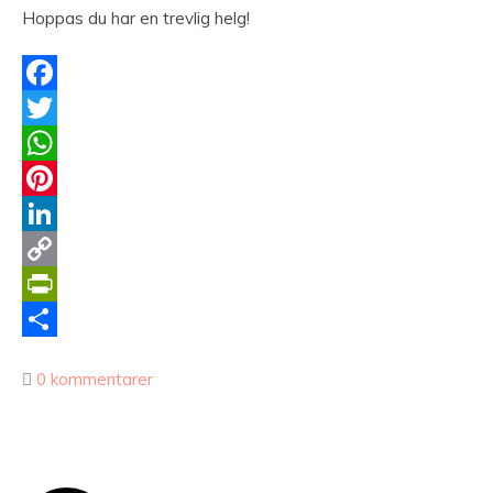
Hoppas du har en trevlig helg!
Facebook
Twitter
WhatsApp
Pinterest
LinkedIn
Copy
Link
PrintFriendly
Dela
0 kommentarer