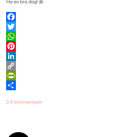
Ha en bra dag! 🥞
Facebook
Twitter
WhatsApp
Pinterest
LinkedIn
Copy
Link
PrintFriendly
Dela
0 kommentarer