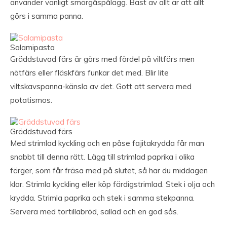
använder vanligt smörgåspålägg. Bäst av allt är att allt
görs i samma panna.
Salamipasta
Gräddstuvad färs är görs med fördel på viltfärs men
nötfärs eller fläskfärs funkar det med. Blir lite
viltskavspanna-känsla av det. Gott att servera med
potatismos.
Gräddstuvad färs
Med strimlad kyckling och en påse fajitakrydda får man
snabbt till denna rätt. Lägg till strimlad paprika i olika
färger, som får fräsa med på slutet, så har du middagen
klar. Strimla kyckling eller köp färdigstrimlad. Stek i olja och
krydda. Strimla paprika och stek i samma stekpanna.
Servera med tortillabröd, sallad och en god sås.