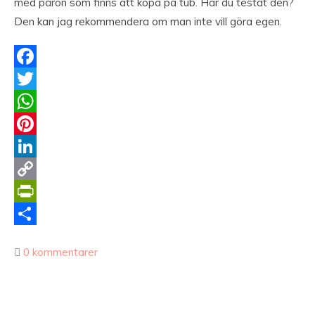
med päron som finns att köpa på tub. Har du testat den?
Den kan jag rekommendera om man inte vill göra egen.
Facebook
Twitter
WhatsApp
Pinterest
LinkedIn
Copy
Link
PrintFriendly
Dela
0 kommentarer