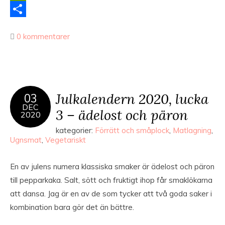
Link
PrintFriendly
Dela
0 kommentarer
Julkalendern 2020, lucka
03
DEC
3 – ädelost och päron
2020
kategorier:
Förrätt och småplock
,
Matlagning
,
Ugnsmat
,
Vegetariskt
En av julens numera klassiska smaker är ädelost och päron
till pepparkaka. Salt, sött och fruktigt ihop får smaklökarna
att dansa. Jag är en av de som tycker att två goda saker i
kombination bara gör det än bättre.