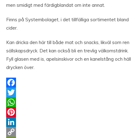
men smidigt med färdigblandat om inte annat.
Finns på Systembolaget, i det tillfälliga sortimentet bland
cider.
Kan dricka den här till både mat och snacks, likväl som ren
sällskapsdryck. Det kan också bli en trevlig välkomstdrink.
Fyll glasen med is, apelsinskivor och en kanelstång och häll
drycken över.
Facebook
Twitter
WhatsApp
Pinterest
LinkedIn