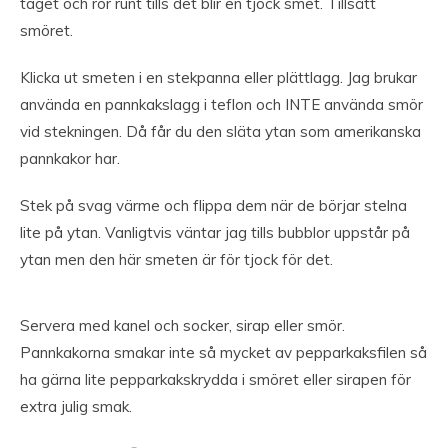
taget och rör runt tills det blir en tjock smet. Tillsätt
smöret.
Klicka ut smeten i en stekpanna eller plättlagg. Jag brukar
använda en pannkakslagg i teflon och INTE använda smör
vid stekningen. Då får du den släta ytan som amerikanska
pannkakor har.
Stek på svag värme och flippa dem när de börjar stelna
lite på ytan. Vanligtvis väntar jag tills bubblor uppstår på
ytan men den här smeten är för tjock för det.
Servera med kanel och socker, sirap eller smör.
Pannkakorna smakar inte så mycket av pepparkaksfilen så
ha gärna lite pepparkakskrydda i smöret eller sirapen för
extra julig smak.